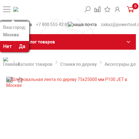
0
+7 800 555 42 85
zakaz@powertool.
Ваш город:
Ваш город:
Москва
Москва
Каталог товаров
Нет
Нет
Да
Да
Каталог товаров
Станки по дереву
Аксессуары для 