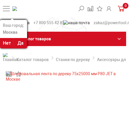
0
+7 800 555 42 85
zakaz@powertool.
Ваш город:
Ваш город:
Москва
Москва
Каталог товаров
Нет
Нет
Да
Да
Каталог товаров
Станки по дереву
Аксессуары для 