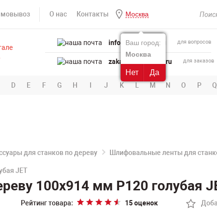
амовывоз
О нас
Контакты
Москва
info@powertool.ru
Ваш город:
для вопросов
Москва
zakaz@powertool.ru
для заказов
Нет
Да
D
E
F
G
H
I
J
K
L
M
N
O
P
Q
ссуары для станков по дереву
Шлифовальные ленты для станко
убая JET
реву 100х914 мм P120 голубая JE
Рейтинг товара:
15 оценок
Доба