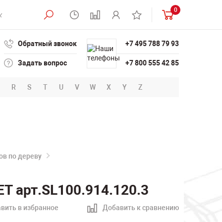
0
Обратный звонок
+7 495 788 79 93
Задать вопрос
+7 800 555 42 85
R
S
T
U
V
W
X
Y
Z
в по дереву
T арт.SL100.914.120.3
вить в избранное
Добавить к сравнению