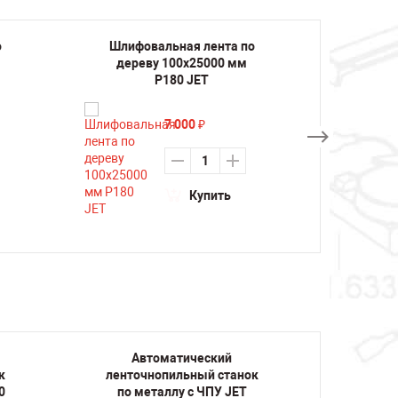
о
Шлифовальная лента по
Шлифо
дереву 100х25000 мм
дере
P180 JET
7 000
₽
Купить
Автоматический
А
к
ленточнопильный станок
ленто
0
по металлу с ЧПУ JET
по м