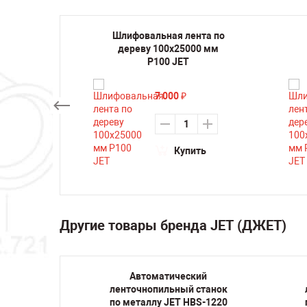
нта по
Шлифовальная лента по
мм Р80
дереву 100х25000 мм
P100 JET
7 000
₽
ть
Купить
Другие товары бренда JET (ДЖЕТ)
й
Автоматический
танок
ленточнопильный станок
 220V
по металлу JET HBS-1220