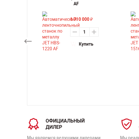
M
AF
1 710 000
₽
₽
Купить
ть
ОФИЦИАЛЬНЫЙ
ДИЛЕР
Мы являемся ведущими дилерами
Мы реал