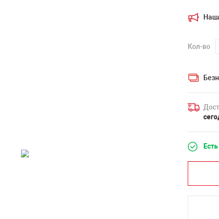
Наш
Кол-во
Безн
Дост
сего
Есть