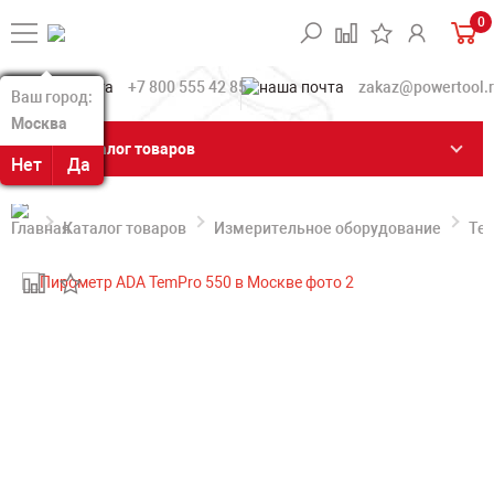
0
+7 800 555 42 85
zakaz@powertool.
Ваш город:
Ваш город:
Москва
Москва
Каталог товаров
Нет
Нет
Да
Да
Каталог товаров
Измерительное оборудование
Те