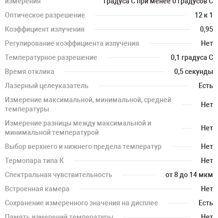
измерения
градуса С при менее 0 градусов С
Оптическое разрешение
12 к 1
Коэффициент излучения
0,95
Регулирование коэффициента излучения
Нет
Температурное разрешение
0,1 градуса С
Время отклика
0,5 секунды
Лазерный целеуказатель
Есть
Измерение максимальной, минимальной, средней
Нет
температуры
Измерение разницы между максимальной и
Нет
минимальной температурой
Выбор верхнего и нижнего предела температур
Нет
Термопара типа К
Нет
Спектральная чувствительность
от 8 до 14 мкм
Встроенная камера
Нет
Сохранение измеренного значения на дисплее
Есть
Память измерений температуры
Нет