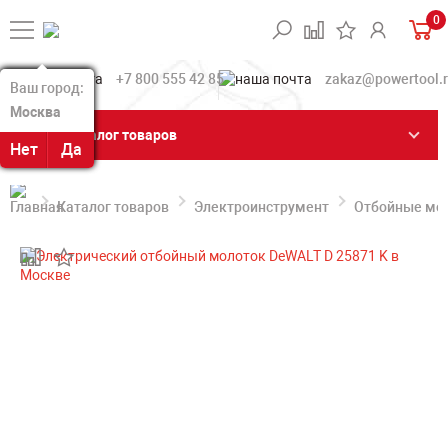
0
+7 800 555 42 85
zakaz@powertool.
Ваш город:
Ваш город:
Москва
Москва
Каталог товаров
Нет
Нет
Да
Да
Каталог товаров
Электроинструмент
Отбойные мо