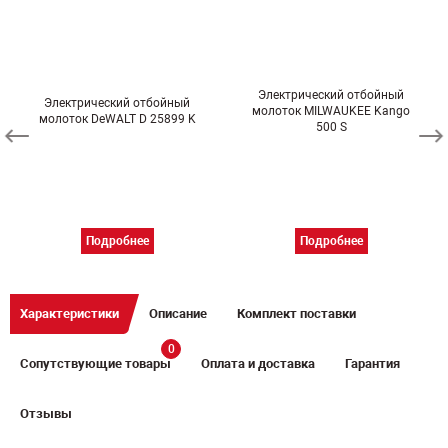
Электрический отбойный
Электрический отбойный
молоток MILWAUKEE Kango
молоток DeWALT D 25899 K
500 S
Подробнее
Подробнее
Характеристики
Описание
Комплект поставки
0
Сопутствующие товары
Оплата и доставка
Гарантия
Отзывы