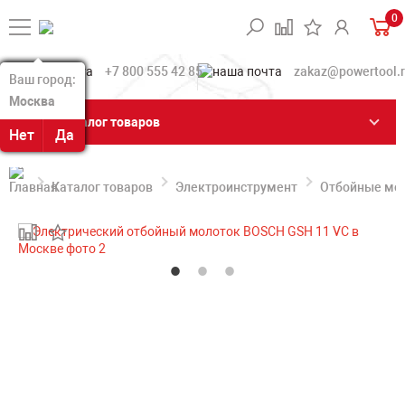
0
+7 800 555 42 85
zakaz@powertool.
Ваш город:
Ваш город:
Москва
Москва
Каталог товаров
Нет
Нет
Да
Да
Каталог товаров
Электроинструмент
Отбойные мо