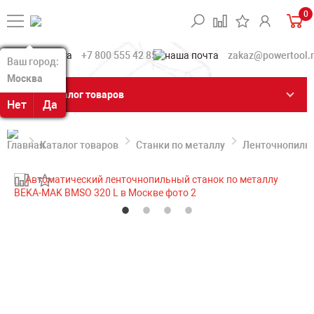
0
+7 800 555 42 85
zakaz@powertool.
Ваш город:
Ваш город:
Москва
Москва
Каталог товаров
Нет
Нет
Да
Да
Каталог товаров
Станки по металлу
Ленточнопильн