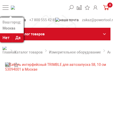
0
+7 800 555 42 85
zakaz@powertool.
Ваш город:
Ваш город:
Москва
Москва
Каталог товаров
Нет
Нет
Да
Да
Каталог товаров
Измерительное оборудование
Акс