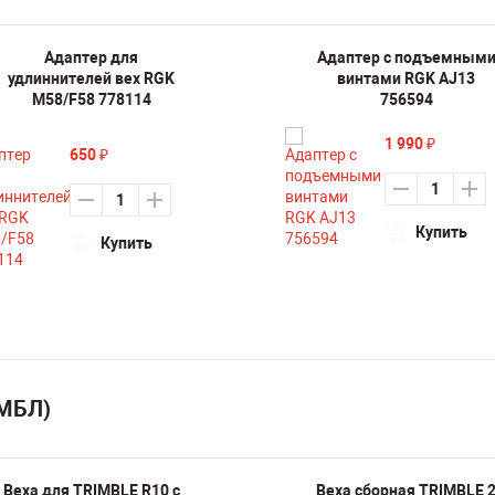
Адаптер для
Адаптер с подъемным
удлиннителей вех RGK
винтами RGK AJ13
M58/F58 778114
756594
1 990
₽
650
₽
Купить
Купить
ИМБЛ)
Веха для TRIMBLE R10 с
Веха сборная TRIMBLE 