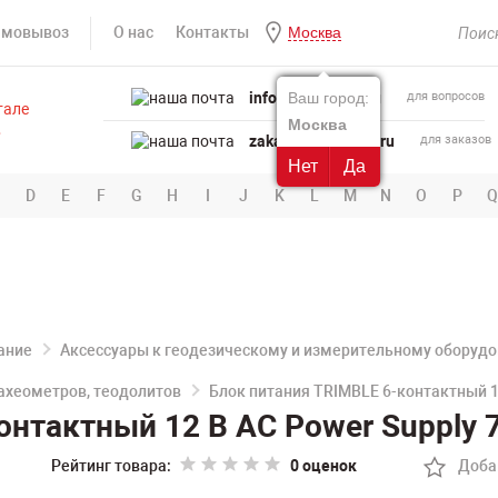
амовывоз
О нас
Контакты
Москва
info@powertool.ru
Ваш город:
для вопросов
Москва
zakaz@powertool.ru
для заказов
Нет
Да
D
E
F
G
H
I
J
K
L
M
N
O
P
Q
ание
Аксессуары к геодезическому и измерительному оборуд
тахеометров, теодолитов
Блок питания TRIMBLE 6-контактный 1
онтактный 12 В AC Power Supply 
Рейтинг товара:
0 оценок
Доба