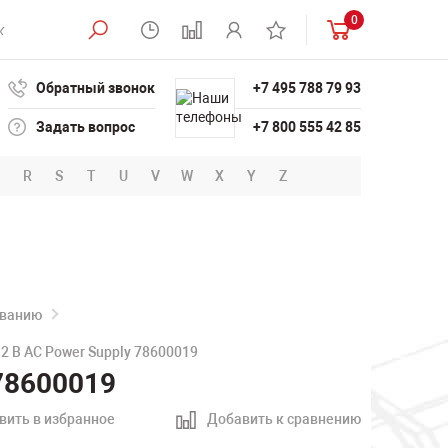
0
Обратный звонок
+7 495 788 79 93
Задать вопрос
+7 800 555 42 85
R
S
T
U
V
W
X
Y
Z
ованию
2 В AC Power Supply 78600019
78600019
вить в избранное
Добавить к сравнению