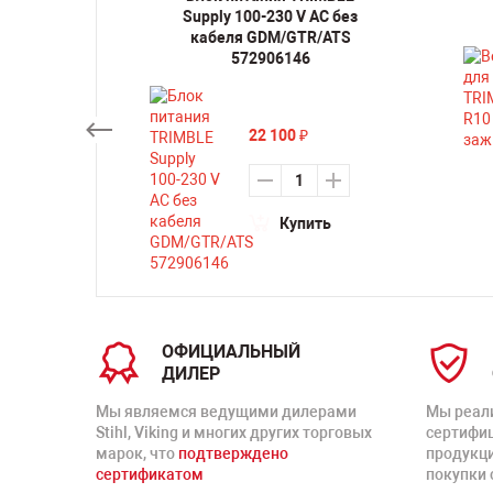
йства
Supply 100-230 V AC без
753-00
кабеля GDM/GTR/ATS
572906146
22 100
₽
ть
Купить
ОФИЦИАЛЬНЫЙ
ДИЛЕР
Мы являемся ведущими дилерами
Мы реал
Stihl, Viking и многих других торговых
сертифи
марок, что
подтверждено
продукц
сертификатом
покупки 