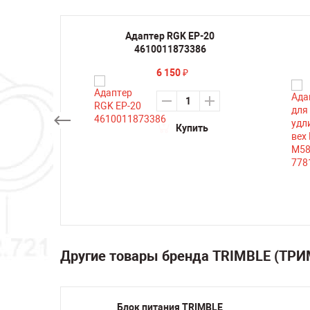
QL-8
Адаптер RGK EP-20
76
4610011873386
6 150
₽
ть
Купить
Другие товары бренда TRIMBLE (ТР
для
Блок питания TRIMBLE