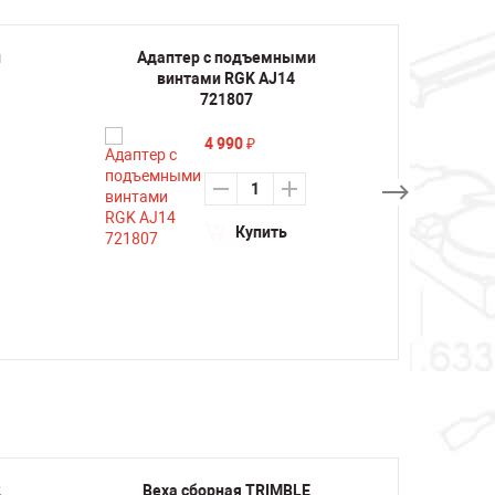
и
Адаптер с подъемными
Адапт
винтами RGK AJ14
1 
721807
4 990
₽
Купить
2
Веха сборная TRIMBLE
Веха 