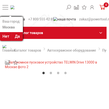
0
+7 800 555 42 85
zakaz@powertool.
Ваш город:
Ваш город:
Москва
Москва
Каталог товаров
Нет
Нет
Да
Да
Каталог товаров
Автосервисное оборудование
Пус