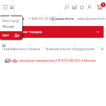
0
+7 800 555 42 85
zakaz@powertool.
Ваш город:
Ваш город:
Москва
Москва
Каталог товаров
Нет
Нет
Да
Да
Каталог товаров
Измерительное оборудование
Акс