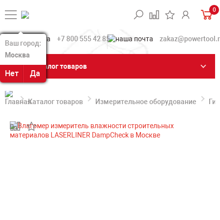
0
+7 800 555 42 85
zakaz@powertool.
Ваш город:
Ваш город:
Москва
Москва
Каталог товаров
Нет
Нет
Да
Да
Каталог товаров
Измерительное оборудование
Ги