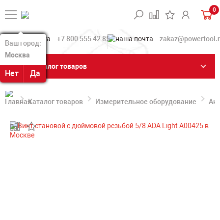
0
+7 800 555 42 85
zakaz@powertool.
Ваш город:
Ваш город:
Москва
Москва
Каталог товаров
Нет
Нет
Да
Да
Каталог товаров
Измерительное оборудование
Акс