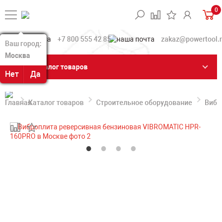
0
+7 800 555 42 85
zakaz@powertool.
Ваш город:
Ваш город:
Москва
Москва
Каталог товаров
Нет
Нет
Да
Да
Каталог товаров
Строительное оборудование
Вибр