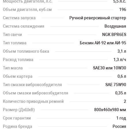
Мощность двигателя, л.с.
5,5 л.с.
Объем двигателя, куб.см
196
Система запуска
Ручной реверсивный стартер
Система охлаждения
Воздушная
Тип свечи
NGK BPR6ES
Тип топлива
Бензин АИ-92 или АИ-95
Объем топливного бака
3,1 л
Расход топлива
1,3 л/ч
Тип масла
SAE30 или 10W30
Обьем картера
0,6 л
Тип смазки вибровозбудителя
SAE 75W90
Объем смазки вибровозбудителя
0,35 л
Количество приводных ремней
2
Размер (ДхШхВ)
800х460х980 мм
Срок гарантии
1 год
Родина бренда
Россия