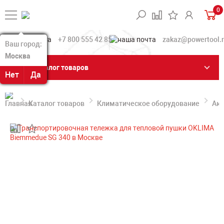
0
+7 800 555 42 85
zakaz@powertool.
Ваш город:
Ваш город:
Москва
Москва
Каталог товаров
Нет
Нет
Да
Да
Каталог товаров
Климатическое оборудование
Акс