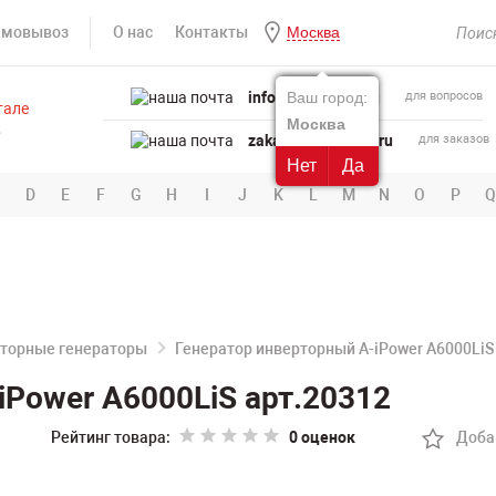
амовывоз
О нас
Контакты
Москва
info@powertool.ru
Ваш город:
для вопросов
Москва
zakaz@powertool.ru
для заказов
Нет
Да
D
E
F
G
H
I
J
K
L
M
N
O
P
Q
торные генераторы
Генератор инверторный A-iPower A6000LiS
iPower A6000LiS арт.20312
Рейтинг товара:
0 оценок
Доба