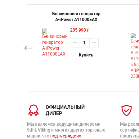
ратор
Бензиновый генератор
0 с
A-iPower A11000EAX
очным
235 990
₽
 A
Купить
ть
ОФИЦИАЛЬНЫЙ
ДИЛЕР
Мы являемся ведущими дилерами
Мы реал
Stihl, Viking и многих других торговых
сертифи
марок, что
подтверждено
продукц