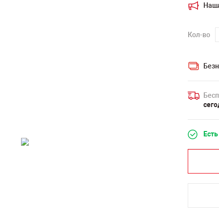
Наш
Кол-во
Безн
Бесп
сего
Есть