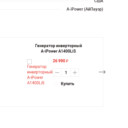
США
A-iPower (АйПауэр)
Генератор инверторный
Генер
A-iPower A1400LiS
A-
26 990
₽
Купить