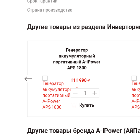
Срок гарантии
Страна производства
Другие товары из раздела Инвертор
торный
Генератор
0iC
аккумуляторный
портативный A-iPower
APS 1800
111 990
₽
ть
Купить
Другие товары бренда A-iPower (АйПа