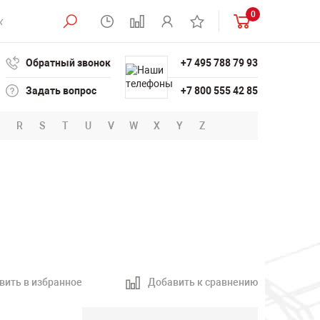
0
Обратный звонок
+7 495 788 79 93
Задать вопрос
+7 800 555 42 85
R
S
T
U
V
W
X
Y
Z
вить в избранное
Добавить к сравнению