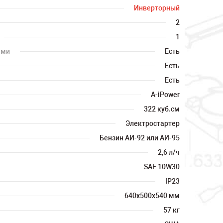
Инверторный
2
1
ами
Есть
Есть
Есть
A-iPower
322 куб.см
Электростартер
Бензин АИ-92 или АИ-95
2,6 л/ч
SAE 10W30
IP23
640х500х540 мм
57 кг