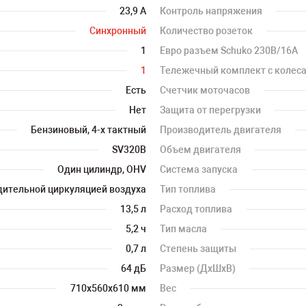
23,9 А
Контроль напряжения
Синхронный
Количество розеток
1
Евро разъем Schuko 230В/16А
1
Тележечный комплект с колес
Есть
Счетчик моточасов
Нет
Защита от перегрузки
Бензиновый, 4-х тактный
Производитель двигателя
SV320B
Объем двигателя
Один цилиндр, OHV
Система запуска
дительной циркуляцией воздуха
Тип топлива
13,5 л
Расход топлива
5,2 ч
Тип масла
0,7 л
Степень защиты
64 дБ
Размер (ДхШхВ)
710х560х610 мм
Вес