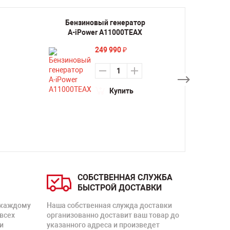
Бензиновый генератор
Бенз
A-iPower A11000TEAX
A-iP
блок
249 990
₽
Купить
СОБСТВЕННАЯ СЛУЖБА
БЫСТРОЙ ДОСТАВКИ
 каждому
Наша собственная служда доставки
 всех
организованно доставит ваш товар до
и
указанного адреса и произведет