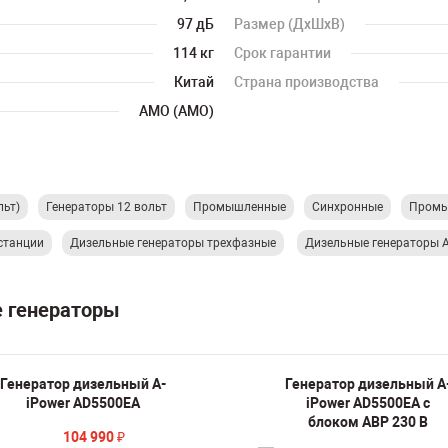
97 дБ
Размер (ДхШхВ)
114 кг
Срок гарантии
Китай
Страна производства
AMO (АМО)
льт)
Генераторы 12 вольт
Промышленные
Синхронные
Промы
станции
Дизельные генераторы трехфазные
Дизельные генераторы 
е генераторы
Генератор дизельный A-
Генератор дизельный A
iPower AD5500EA
iPower AD5500EA c
блоком АВР 230 В
104 990
₽