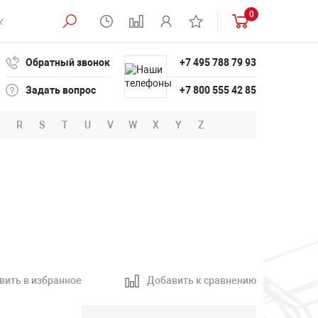
0
Обратный звонок
+7 495 788 79 93
Задать вопрос
+7 800 555 42 85
R
S
T
U
V
W
X
Y
Z
вить в избранное
Добавить к сравнению