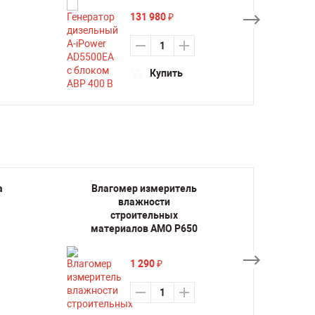
131 980
₽
Купить
а
Влагомер измеритель
Гене
влажности
строительных
материалов AMO P650
1 290
₽