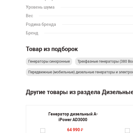
Уровень шума
Вес
Родина бренда
Бренд
Товар из подборок
Генераторы синхронные
Трехфазные генераторы (380 Во
Передвижные (мобильные) дизельные генераторы и электро
Другие товары из раздела Дизельны
ный A-
Генератор дизельный A-
FEA c
iPower AD3000
0 В
64 990
₽