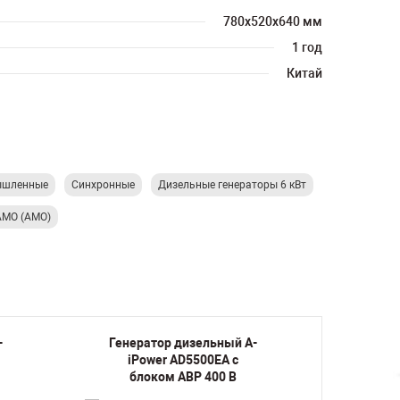
780х520х640 мм
1 год
Китай
шленные
Синхронные
Дизельные генераторы 6 кВт
AMO (АМО)
-
Генератор дизельный A-
Генер
iPower AD5500EA c
iP
блоком АВР 400 В