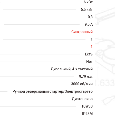
В
6 кВт
5,5 кВт
0,8
9,5 А
Синхронный
1
1
Есть
Нет
Дизельный, 4-х тактный
9,79 л.с.
3000 об/мин
Ручной реверсивный стартер/Электростартер
Дизтопливо
10W30
IP23M