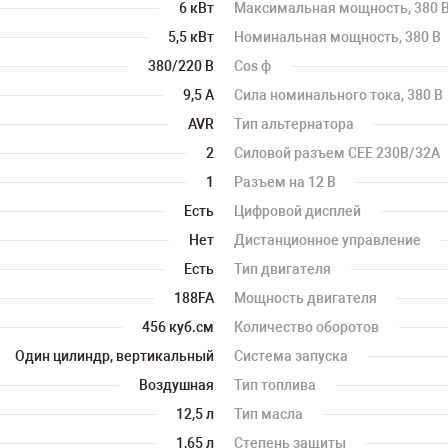
6 кВт
Максимальная мощность, 380 
5,5 кВт
Номинальная мощность, 380 В
380/220 В
Cos ф
9,5 А
Сила номинального тока, 380 В
AVR
Тип альтернатора
2
Силовой разъем CEE 230В/32А
1
Разъем на 12 В
Есть
Цифровой дисплей
Нет
Дистанционное управление
Есть
Тип двигателя
188FA
Мощность двигателя
456 куб.см
Количество оборотов
Один цилиндр, вертикальный
Система запуска
Воздушная
Тип топлива
12,5 л
Тип масла
1,65 л
Степень защиты