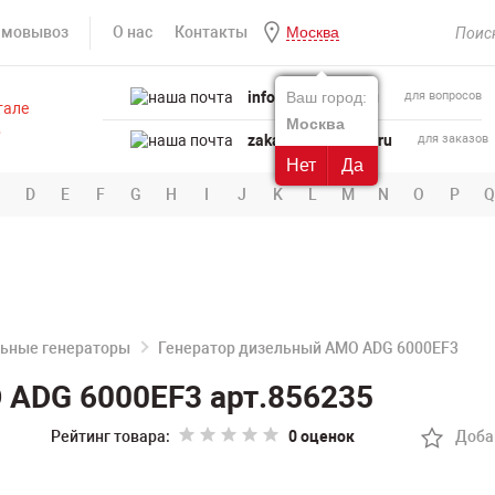
амовывоз
О нас
Контакты
Москва
info@powertool.ru
Ваш город:
для вопросов
Москва
zakaz@powertool.ru
для заказов
Нет
Да
D
E
F
G
H
I
J
K
L
M
N
O
P
Q
ьные генераторы
Генератор дизельный AMO ADG 6000EF3
 ADG 6000EF3 арт.856235
Рейтинг товара:
0 оценок
Доба