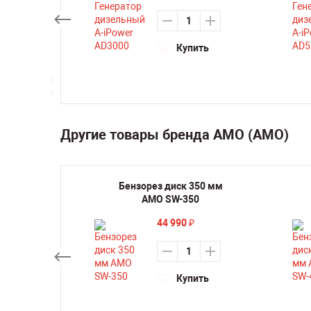
₽
Купить
ть
Другие товары бренда AMO (АМО)
лента
Бензорез диск 350 мм
 м
AMO SW-350
44 990
₽
ть
Купить