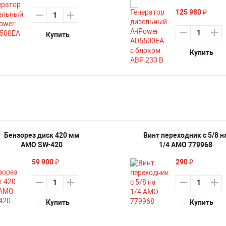
125 980
₽
Купить
Купить
Бензорез диск 420 мм
Винт переходник c 5/8 н
AMO SW-420
1/4 AMO 779968
59 900
290
₽
₽
Купить
Купить