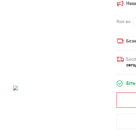
Наш
Кол-во
Безн
Бесп
сего
Есть