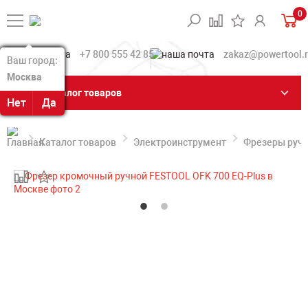
0
+7 800 555 42 85
zakaz@powertool.
Ваш город:
Ваш город:
Москва
Москва
Каталог товаров
Нет
Нет
Да
Да
Каталог товаров
Электроинструмент
Фрезеры руч