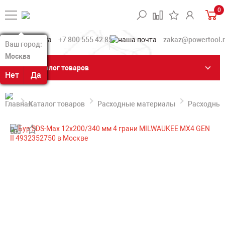
0
+7 800 555 42 85
zakaz@powertool.
Ваш город:
Ваш город:
Москва
Москва
Каталог товаров
Нет
Нет
Да
Да
Каталог товаров
Расходные материалы
Расходные