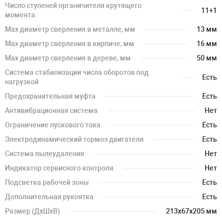
Число ступеней органичителя крутящего
11+1
момента
Мах диаметр сверления в металле, мм
13 мм
Мах диаметр сверления в кирпиче, мм
16 мм
Мах диаметр сверления в дереве, мм
50 мм
Система стабилизации числа оборотов под
Есть
нагрузкой
Предохранительная муфта
Есть
Антивибрационная система
Нет
Ограничение пускового тока
Есть
Электродинамический тормоз двигателя
Есть
Система пылеудаления
Нет
Индикатор сервисного контроля
Нет
Подсветка рабочей зоны
Есть
Дополнительная рукоятка
Есть
Размер (ДхШхВ)
213х67х205 мм