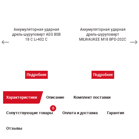
Аккумуляторная ударная
Аккумуляторная ударная
дрель-шуруповерт AEG BSB
дрель-шуруповерт
18 C Li-402 C
MILWAUKEE M18 BPD-202C
Подробнее
Подробнее
Характеристики
Описание
Комплект поставки
0
Сопутствующие товары
Оплата и доставка
Гарантия
Отзывы