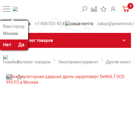
0
+7 800 555 42 85
zakaz@powertool.
Ваш город:
Ваш город:
Москва
Москва
Каталог товаров
Нет
Нет
Да
Да
Каталог товаров
Электроинструмент
Дрели электр