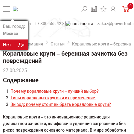
0
+7 800 555 42 85
zakaz@powertool.
Ваш город:
Ваш город:
Москва
Москва
Информация
Статьи
Коралловые круги – бережная
Нет
Нет
Да
Да
Коралловые круги – бережная зачистка без
повреждений
27.08.2025
Содержание
Почему коралловые круги – лучший выбор?
Типы коралловых кругов и их применение.
Вывод: почему стоит выбрать коралловые круги?
Коралловые круги – это инновационное решение для
деликатной зачистки, шлифовки и удаления загрязнений без
риска повреждения основного материала. В мире обработки