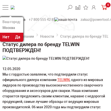
0
+7 800 555 42 85
zakaz@powertool.
Ваш город:
Ваш город:
Москва
Москва
О компании
Новости
Статус дилера по бренду TE
Нет
Нет
Да
Да
Статус дилера по бренду TELWIN
ПОДТВЕРЖДЕН!
12.05.2020
Мы с гордостью заявляем, что подтвердили статус
официального дилера компании
TELWIN
, одного из мировых
лидеров по производству высококачественного сварочного
оборудования и аксессуаров для сварки. Наша компания
старается предложить своим клиентам, наравне с недорогой
продукцией, самые лучшие образцы от ведущих мировых
производителей. 06 мая 2020 года мы подтвердили статус