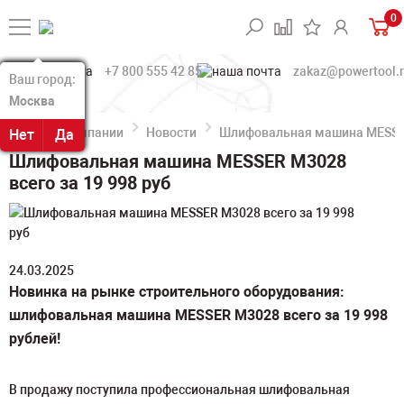
0
+7 800 555 42 85
zakaz@powertool.
Ваш город:
Ваш город:
Москва
Москва
О компании
Новости
Шлифовальная машина MESSER 
Нет
Нет
Да
Да
Шлифовальная машина MESSER M3028
всего за 19 998 руб
24.03.2025
Новинка на рынке строительного оборудования:
шлифовальная машина MESSER M3028 всего за 19 998
рублей!
В продажу поступила профессиональная шлифовальная