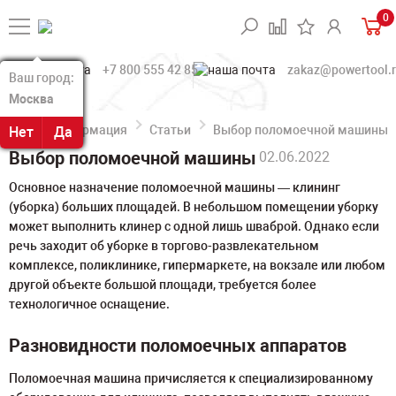
0
+7 800 555 42 85
zakaz@powertool.
Ваш город:
Ваш город:
Москва
Москва
Информация
Статьи
Выбор поломоечной машины
Нет
Нет
Да
Да
Выбор поломоечной машины
02.06.2022
Основное назначение поломоечной машины ― клининг
(уборка) больших площадей. В небольшом помещении уборку
может выполнить клинер с одной лишь шваброй. Однако если
речь заходит об уборке в торгово-развлекательном
комплексе, поликлинике, гипермаркете, на вокзале или любом
другой объекте большой площади, требуется более
технологичное оснащение.
Разновидности поломоечных аппаратов
Поломоечная машина причисляется к специализированному