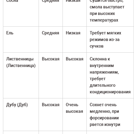
Сосна
Средняя
Низкая
Сушится быстро,
смола выступает
при высоких
температурах
Ель
Средняя
Низкая
Требует мягких
режимов из-за
сучков
Лиственницы
Высокая
Высокая
Склонна к
(Лиственница)
внутренним
напряжениям,
требует
длительного
кондиционирования
Дубу (Дуб)
Высокая
Очень
Сохнет очень
высокая
медленно, при
форсировании
рвется изнутри