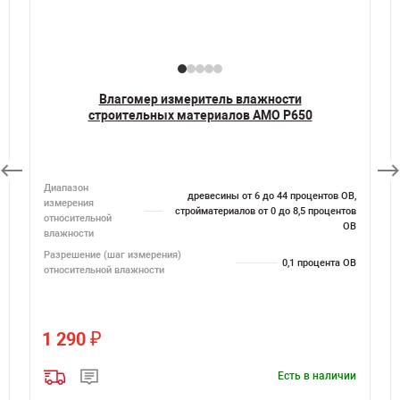
Влагомер измеритель влажности
строительных материалов AMO P650
,
Диапазон
древесины от 6 до 44 процентов ОВ,
в
измерения
стройматериалов от 0 до 8,5 процентов
В
относительной
ОВ
влажности
Разрешение (шаг измерения)
0,1 процента ОВ
относительной влажности
₽
1 290
и
Есть в наличии