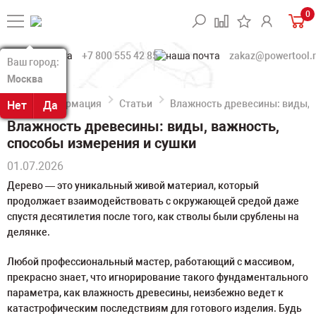
0
+7 800 555 42 85
zakaz@powertool.
Ваш город:
Ваш город:
Москва
Москва
Информация
Статьи
Влажность древесины: виды, 
Нет
Нет
Да
Да
Влажность древесины: виды, важность,
способы измерения и сушки
01.07.2026
Дерево — это уникальный живой материал, который
продолжает взаимодействовать с окружающей средой даже
спустя десятилетия после того, как стволы были срублены на
делянке.
Любой профессиональный мастер, работающий с массивом,
прекрасно знает, что игнорирование такого фундаментального
параметра, как влажность древесины, неизбежно ведет к
катастрофическим последствиям для готового изделия. Будь