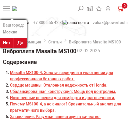
0
+7 800 555 42 85
zakaz@powertool.
Ваш город:
Ваш город:
Москва
Москва
Информация
Статьи
Виброплита Masalta MS100
Нет
Нет
Да
Да
Виброплита Masalta MS100
02.02.2026
Содержание
Masalta MS100-4: Золотая середина в уплотнении для
профессионалов бетонных работ.
Сердце машины: Эталонная надежность от Honda.
Сбалансированная конструкция: Мощь под контролем.
Инженерные решения для комфорта и долговечности.
Почему MS100-4, а не аналог? Сравнительный анализ для
прагматичного выбора.
Заключение: Разумная инвестиция в качество.