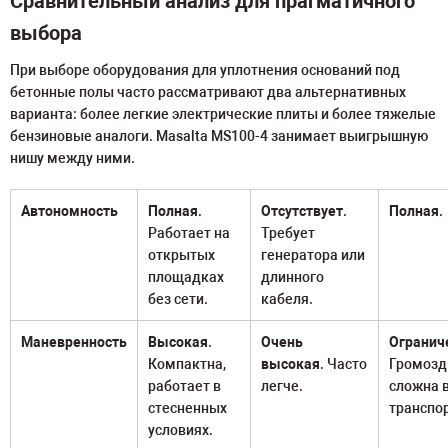
Сравнительный анализ для прагматичного
выбора
При выборе оборудования для уплотнения оснований под
бетонные полы часто рассматривают два альтернативных
варианта: более легкие электрические плиты и более тяжелые
бензиновые аналоги. Masalta MS100-4 занимает выигрышную
нишу между ними.
Автономность
Полная
.
Отсутствует
.
Полная
.
Работает на
Требует
открытых
генератора или
площадках
длинного
без сети.
кабеля.
Маневренность
Высокая
.
Очень
Огранич
Компактна,
высокая
. Часто
Громозд
работает в
легче.
сложна 
стесненных
транспо
условиях.