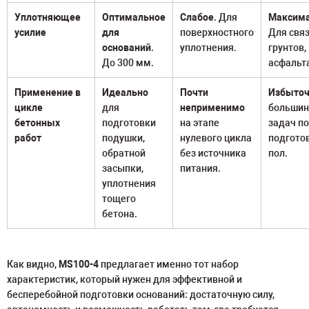
Уплотняющее
Оптимальное
Слабое
. Для
Максим
усилие
для
поверхностного
Для свя
оснований
.
уплотнения.
грунтов,
До 300 мм.
асфальт
Применение в
Идеально
Почти
Избыто
цикле
для
неприменимо
большин
бетонных
подготовки
на этапе
задач по
работ
подушки,
нулевого цикла
подгото
обратной
без источника
пол.
засыпки,
питания.
уплотнения
тощего
бетона.
Как видно,
MS100-4
предлагает именно тот набор
характеристик, который нужен для эффективной и
бесперебойной подготовки оснований: достаточную силу,