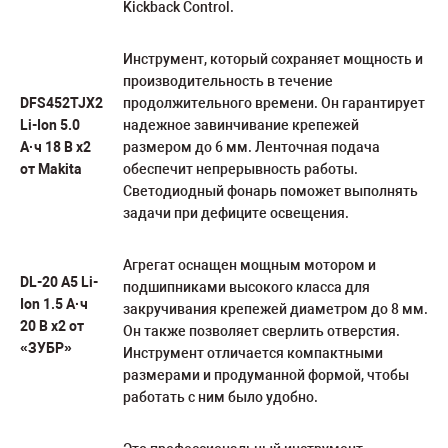
Kickback Control.
Инструмент, который сохраняет мощность и
производительность в течение
DFS452TJX2
продолжительного времени. Он гарантирует
Li-Ion 5.0
надежное завинчивание крепежей
А·ч 18 В х2
размером до 6 мм. Ленточная подача
от Makita
обеспечит непрерывность работы.
Светодиодный фонарь поможет выполнять
задачи при дефиците освещения.
Агрегат оснащен мощным мотором и
DL-20 A5 Li-
подшипниками высокого класса для
Ion 1.5 А·ч
закручивания крепежей диаметром до 8 мм.
20 В х2 от
Он также позволяет сверлить отверстия.
«ЗУБР»
Инструмент отличается компактными
размерами и продуманной формой, чтобы
работать с ним было удобно.