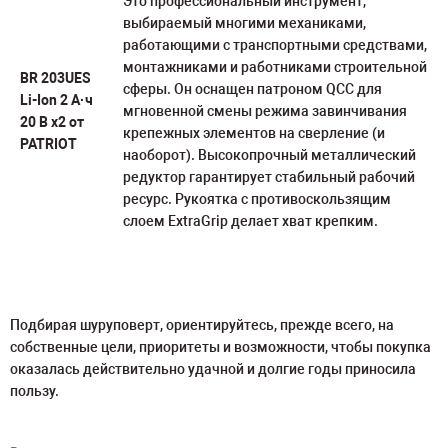
Это профессиональный инструмент,
выбираемый многими механиками,
работающими с транспортными средствами,
монтажниками и работниками строительной
BR 203UES
сферы. Он оснащен патроном QCC для
Li-Ion 2 А·ч
мгновенной смены режима завинчивания
20 В х2 от
крепежных элементов на сверление (и
PATRIOT
наоборот). Высокопрочный металлический
редуктор гарантирует стабильный рабочий
ресурс. Рукоятка с противоскользящим
слоем ExtraGrip делает хват крепким.
Подбирая шуруповерт, ориентируйтесь, прежде всего, на
собственные цели, приоритеты и возможности, чтобы покупка
оказалась действительно удачной и долгие годы приносила
пользу.