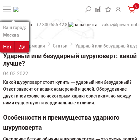
0
+7 800 555 42 85
zakaz@powertool.
Ваш город:
Ваш город:
Москва
Москва
Информация
Статьи
Ударный или безударный шуру
Нет
Нет
Да
Да
Ударный или безударный шуруповерт: какой
лучше?
04.03.2022
Какой шуруповерт стоит купить — ударный или безударный?
Ответ зависит от ваших намерений и целей. Оборудование
двух типов схоже по некоторым характеристикам, но между
ними существуют и кардинальные отличия.
Особенности и преимущества ударного
шуруповерта
Сверление бетона обычным шуруповертом — это очень долгий