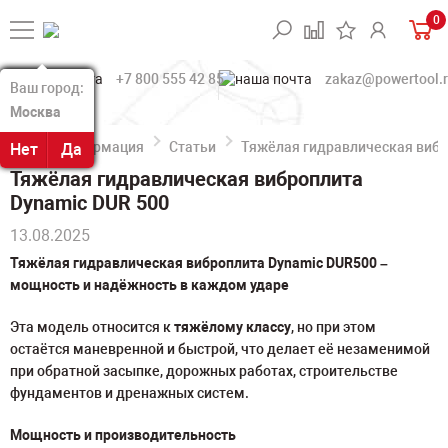
0
+7 800 555 42 85
zakaz@powertool.
Ваш город:
Ваш город:
Москва
Москва
Информация
Статьи
Тяжёлая гидравлическая вибр
Нет
Нет
Да
Да
Тяжёлая гидравлическая виброплита
Dynamic DUR 500
13.08.2025
Тяжёлая гидравлическая виброплита Dynamic DUR500 –
мощность и надёжность в каждом ударе
Эта модель относится к
тяжёлому классу
, но при этом
остаётся маневренной и быстрой, что делает её незаменимой
при обратной засыпке, дорожных работах, строительстве
фундаментов и дренажных систем.
Мощность и производительность