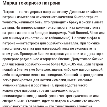
Марка токарного патрона
Патрон — то, что держит вашу заготовку. Дешевые китайские
патроны из металла неизвестного качества быстро теряют
точность, начинают бить. Это приводит к браку и риску вылета
детали. На универсальных токарных станках должны стоять
патроны известных брендов (например, Pratt Burnerd, Bison или
как минимум качественные тайваньские). Наличие люфта в
патроне — катастрофа для обработки металла. При покупке
настольного станка для мастерской тоже не экономьте на
этом узле. Проверьте биение патрона: установите индикатор и
проверьте радиальное и торцевое биение. Допустимое биение
для чистовой обработки — не более 0,03–0,05 мм. Если патрон
новый, а биение уже большое, значит, либо сам патрон кривой,
либо посадочное место на шпинделе. Хороший патрон должен
легко разбираться для чистки и смазки, иметь сменные
кулачки (прямые и обратные). В производстве часто
используют патроны с тремя кулачками, но для
нецилиндрических деталей нужны четырехкулачковые или
специальные. Уточните, идет ли патрон в комплекте или его
нужно покупать отдельно — это существенно влияет на