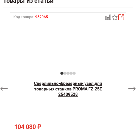
Товары из статьи
Код товара:
952965
К
Сверлильно-фрезерный узел для
токарных станков PROMA FZ-25E
25409528
₽
104 080