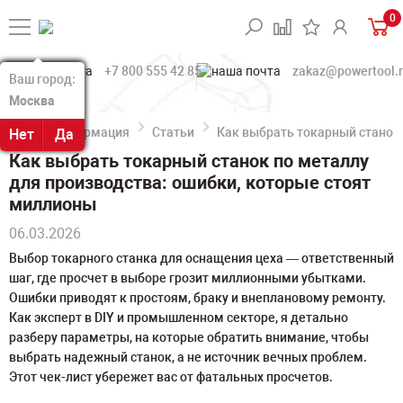
0
+7 800 555 42 85
zakaz@powertool.
Ваш город:
Ваш город:
Москва
Москва
Информация
Статьи
Как выбрать токарный станок 
Нет
Нет
Да
Да
Как выбрать токарный станок по металлу
для производства: ошибки, которые стоят
миллионы
06.03.2026
Выбор токарного станка для оснащения цеха — ответственный
шаг, где просчет в выборе грозит миллионными убытками.
Ошибки приводят к простоям, браку и внеплановому ремонту.
Как эксперт в DIY и промышленном секторе, я детально
разберу параметры, на которые обратить внимание, чтобы
выбрать надежный станок, а не источник вечных проблем.
Этот чек-лист убережет вас от фатальных просчетов.