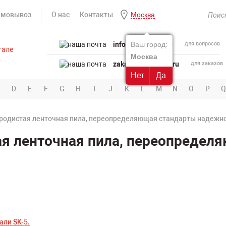
амовывоз
О нас
Контакты
Москва
info@powertool.ru
Ваш город:
для вопросов
Москва
zakaz@powertool.ru
для заказов
Нет
Да
D
E
F
G
H
I
J
K
L
M
N
O
P
Q
одистая ленточная пила, переопределяющая стандарты надежно
я ленточная пила, переопредел
али SK-5.