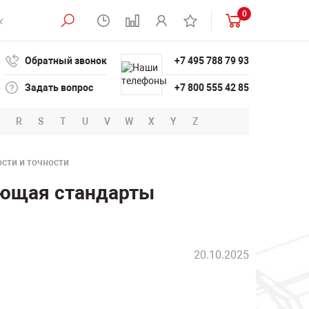
0
Обратный звонок
+7 495 788 79 93
Задать вопрос
+7 800 555 42 85
R
S
T
U
V
W
X
Y
Z
сти и точности
яющая стандарты
20.10.2025