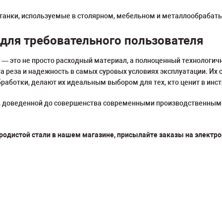
танки, используемые в столярном, мебельном и металлообраба
для требовательного пользователя
и — это не просто расходный материал, а полноценный технолог
та реза и надежность в самых суровых условиях эксплуатации. И
ботки, делают их идеальным выбором для тех, кто ценит в инстру
и, доведенной до совершенства современными производственным
родистой стали в нашем магазине, присылайте заказы на электр