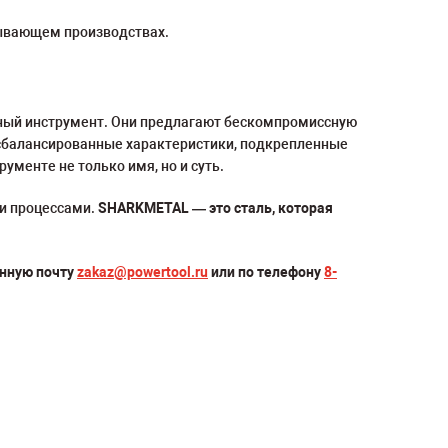
тывающем производствах.
ичный инструмент. Они предлагают бескомпромиссную
х сбалансированные характеристики, подкрепленные
менте не только имя, но и суть.
и процессами.
SHARKMETAL — это сталь, которая
онную почту
zakaz@powertool.ru
или по телефону
8-