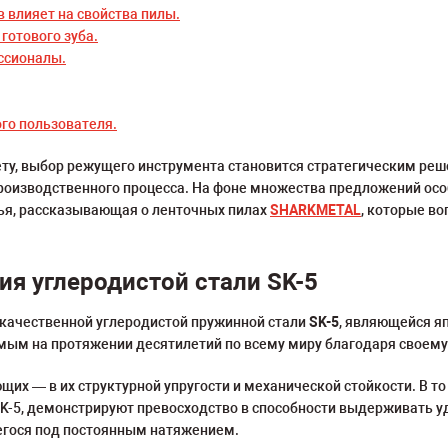
 влияет на свойства пилы.
готового зуба.
ссионалы.
го пользователя.
ету, выбор режущего инструмента становится стратегическим реш
производственного процесса. На фоне множества предложений ос
тья, рассказывающая о ленточных пилах
SHARKMETAL
, которые в
я углеродистой стали SK-5
качественной углеродистой пружинной стали
SK-5
, являющейся я
ым на протяжении десятилетий по всему миру благодаря своему 
щих — в их структурной упругости и механической стойкости. В 
SK-5, демонстрируют превосходство в способности выдерживать у
егося под постоянным натяжением.