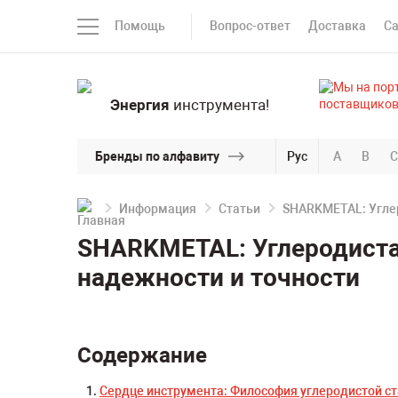
Помощь
Вопрос-ответ
Доставка
С
Энергия
инструмента!
Бренды по алфавиту
Рус
A
B
C
Информация
Статьи
SHARKMETAL: Углер
SHARKMETAL: Углеродиста
надежности и точности
Содержание
Сердце инструмента: Философия углеродистой ст