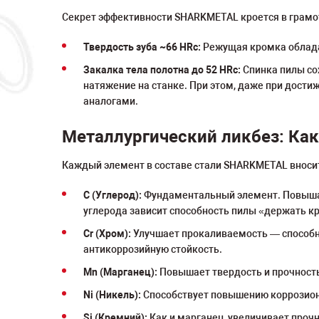
Секрет эффективности SHARKMETAL кроется в грамо
Твердость зуба ~66 HRc:
Режущая кромка облада
Закалка тела полотна до 52 HRc:
Спинка пилы со
натяжение на станке. При этом, даже при дост
аналогами.
Металлургический ликбез: Как
Каждый элемент в составе стали SHARKMETAL вноси
C (Углерод):
Фундаментальный элемент. Повышает
углерода зависит способность пилы «держать к
Cr (Хром):
Улучшает прокаливаемость — способно
антикоррозийную стойкость.
Mn (Марганец):
Повышает твердость и прочность,
Ni (Никель):
Способствует повышению коррозионн
Si (Кремний):
Как и марганец, увеличивает прочн