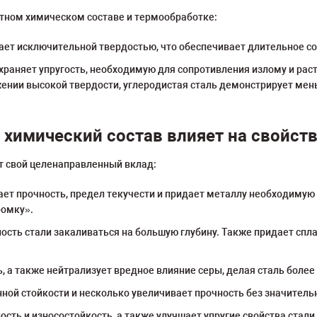
тном химическом составе и термообработке:
ет исключительной твердостью, что обеспечивает длительное со
храняет упругость, необходимую для сопротивления излому и рас
ижении высокой твердости, углеродистая сталь демонстрирует м
 химический состав влияет на свойст
т свой целенаправленный вклад:
 прочность, предел текучести и придает металлу необходимую 
ромку».
сть стали закаливаться на большую глубину. Также придает спл
 а также нейтрализует вредное влияние серы, делая сталь более
ой стойкости и несколько увеличивает прочность без значительн
ость и износостойкость, а также улучшает упругие свойства стал