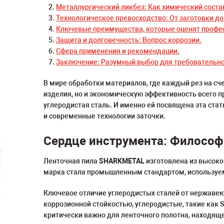
Металлургический ликбез: Как химический состав
Технологическое превосходство: От заготовки до 
Ключевые преимущества, которые оценят профе
Защита и долговечность: Вопрос коррозии.
Сфера применения и рекомендации.
Заключение: Разумный выбор для требовательно
В мире обработки материалов, где каждый рез на сч
изделия, но и экономическую эффективность всего 
углеродистая сталь. И именно ей посвящена эта ста
и современные технологии заточки.
Сердце инструмента: Философи
Ленточная пила
SHARKMETAL
изготовлена из высоко
марка стала промышленным стандартом, используем
Ключевое отличие углеродистых сталей от нержавею
коррозионной стойкостью, углеродистые, такие как 
критически важно для ленточного полотна, находящ