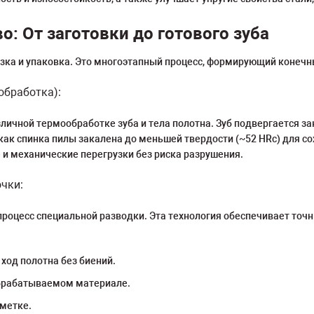
: От заготовки до готового зуба
езка и упаковка. Это многоэтапный процесс, формирующий конеч
обработка):
личной термообработке зуба и тела полотна. Зуб подвергается за
как спинка пилы закалена до меньшей твердости (~52 HRc) для со
и механические перегрузки без риска разрушения.
очки:
процесс специальной разводки. Эта технология обеспечивает точн
ход полотна без биений.
обрабатываемом материале.
зметке.