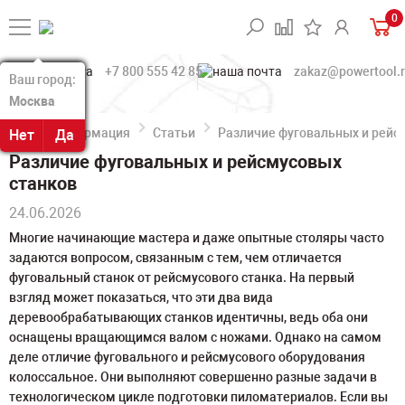
0
+7 800 555 42 85
zakaz@powertool.
Ваш город:
Ваш город:
Москва
Москва
Информация
Статьи
Различие фуговальных и рейс
Нет
Нет
Да
Да
Различие фуговальных и рейсмусовых
станков
24.06.2026
Многие начинающие мастера и даже опытные столяры часто
задаются вопросом, связанным с тем, чем отличается
фуговальный станок от рейсмусового станка. На первый
взгляд может показаться, что эти два вида
деревообрабатывающих станков идентичны, ведь оба они
оснащены вращающимся валом с ножами. Однако на самом
деле отличие фуговального и рейсмусового оборудования
колоссальное. Они выполняют совершенно разные задачи в
технологическом цикле подготовки пиломатериалов. Если вы