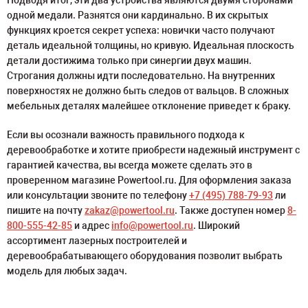
Подводя итог, эти два устройства являются двумя сторонами
одной медали. Разнятся они кардинально. В их скрытых
функциях кроется секрет успеха: новички часто получают
деталь идеальной толщины, но кривую. Идеальная плоскость
детали достижима только при синергии двух машин.
Строгания должны идти последовательно. На внутренних
поверхностях не должно быть следов от вальцов. В сложных
мебельных деталях малейшее отклонение приведет к браку.
Если вы осознали важность правильного подхода к
деревообработке и хотите приобрести надежный инструмент с
гарантией качества, вы всегда можете сделать это в
проверенном магазине Powertool.ru. Для оформления заказа
или консультации звоните по телефону
+7 (495) 788-79-93
ли
пишите на почту
zakaz@powertool.ru
. Также доступен номер
8-
800-555-42-85
и адрес
info@powertool.ru
. Широкий
ассортимент лазерных построителей и
деревообрабатывающего оборудования позволит выбрать
модель для любых задач.