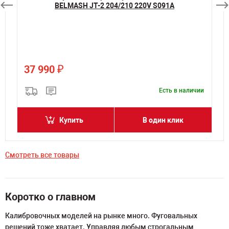
BELMASH JT-2 204/210 220V S091A
₽
37 990
и
Есть в наличии
Купить
В один клик
Смотреть все товары
Коротко о главном
Калибровочных моделей на рынке много. Фуговальных
решений тоже хватает. Управляя любым строгальным