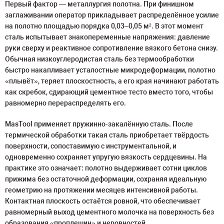
Первый фактор — металлургия полотна. При финишном
заглаживании оператор прикладывает распределённое усилие
на полотно площадью порядка 0,03–0,05 м². В этот момент
сталь испытывает знакопеременные напряжения: давление
руки сверху и реактивное сопротивление вязкого бетона снизу.
Обычная низкоуглеродистая сталь без термообработки
быстро накапливает усталостные микродеформации, полотно
«плывёт», теряет плоскостность, а его края начинают работать
как скребок, сдирающий цементное тесто вместо того, чтобы
равномерно перераспределять его.
MasTool применяет пружинно-закалённую сталь. После
термической обработки такая сталь приобретает твёрдость
поверхности, сопоставимую с инструментальной, и
одновременно сохраняет упругую вязкость сердцевины. На
практике это означает: полотно выдерживает сотни циклов
прижима без остаточной деформации, сохраняя идеальную
геометрию на протяжении месяцев интенсивной работы.
Контактная плоскость остаётся ровной, что обеспечивает
равномерный выход цементного молочка на поверхность без
образования «проплешин» и неровностей.