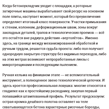
Когда бетоноукладчик уходит с площадки, а роторные
затирочные машины вырабатывают свой ресурс на основном
поле плиты, наступает момент, который без преувеличения
определяет итоговый класс поверхности. Участки примыкания
к стенам, колоннам, деформационным швам, зоны вокруг
закладных деталей, трапов и технологических проемов — всё
это остаётся вне радиуса действия «вертолётов». Именно
здесь, на границе между механизированной обработкой и
ручным трудом, решается судьба проекта: либо пол получает
однородную закрытую структуру без видимых переходов, либо
на этих метрах возникают непроработанные линзы с
микротрещинами и последующим пылением.
Ручная кельма на финишном этапе — не вспомогательный
инструмент, а полноценное звено технологической цепочки. И
здесь кроется профессиональная ловушка: многие относятся к
гладилке как к простейшему расходнику, закупая первый
попавшийся штампованный профиль. Результат предсказуем:
острая кромка дешёвого полотна оставляет на теле
схватывающегося бетона характерные рисочные борозды,