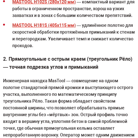
MASTOOL H102S (280x120 мм)
— компактный вариант для
работы в ограниченном пространстве, хорош на узких
захватках и в зонах с большим количеством препятствий.
MASTOOL H181S (405x115 мм)
— удлинённое полотно для
скоростной обработки протяжённых примыканий к стенам
и перегородкам. Увеличивает темп и снижает количество
проходов.
2. Прямоугольные с острым краем (треугольник Рёло)
— точная подрезка углов и примыканий
Инженерная находка MasTool — совмещение на одном
полотне стандартной прямой кромки и выступающего острого
участка, выполненного по математическому принципу
треугольника Рёло. Такая форма обладает свойством
постоянной ширины, что позволяет обрабатывать прямые
внутренние углы без «мёртвых» зон. Острый профиль точно
входит в вершину угла, уплотняя бетон в самой проблемной
точке, где обычная прямоугольная кельма оставляет
непроработанную воронку. Оператор может одним движением