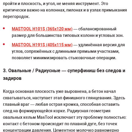
пройти и плоскость, и угол, не меняя инструмент. Это
критически важно на колоннах, пилонах и в узлах примыкания
перегородок.
MASTOOL H101S (365x120 мм)
— сбалансированный
размер для большинства типовых колонн и угловых зон.
MASTOOL H191S (405x115 мм)
— удлинённая версия для
углов, сопряжённых с длинными прямыми участками,
позволяет минимизировать стыковочные операции.
3. Овальные / Радиусные — суперфиниш без следов и
задиров
Когда основная плоскость уже выровнена, а бетон начал
схватываться, наступает этап финишного глянцевания. Здесь
главный враг — любая острая кромка, способная оставить
след на формирующейся корке. Радиусная геометрия
овальных кельм MasTool исключает эту проблему полностью:
контакт с бетоном происходит по плавной дуге, без точек
концентрации давления. Цементное молочко равномерно