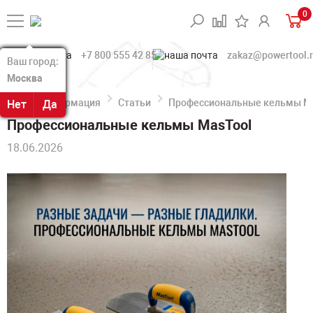
0
+7 800 555 42 85
zakaz@powertool.
Ваш город:
Ваш город:
Москва
Москва
Информация
Статьи
Профессиональные кельмы M
Нет
Нет
Да
Да
Профессиональные кельмы MasTool
18.06.2026