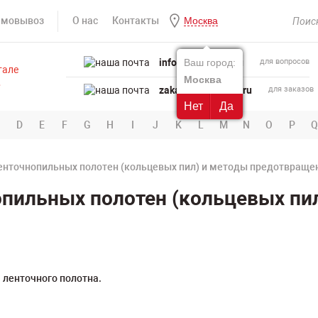
амовывоз
О нас
Контакты
Москва
info@powertool.ru
Ваш город:
для вопросов
Москва
zakaz@powertool.ru
для заказов
Нет
Да
D
E
F
G
H
I
J
K
L
M
N
O
P
Q
енточнопильных полотен (кольцевых пил) и методы предотвраще
пильных полотен (кольцевых пи
 ленточного полотна.