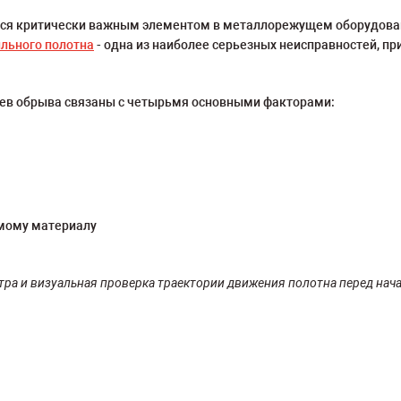
ся критически важным элементом в металлорежущем оборудовани
льного полотна
- одна из наиболее серьезных неисправностей, п
чаев обрыва связаны с четырьмя основными факторами:
емому материалу
ра и визуальная проверка траектории движения полотна перед нач