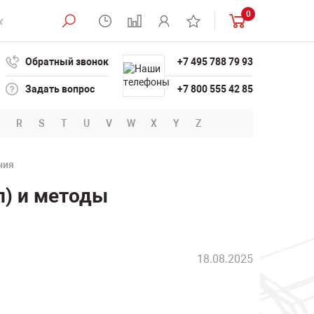
0
Обратный звонок
+7 495 788 79 93
Задать вопрос
+7 800 555 42 85
R
S
T
U
V
W
X
Y
Z
ния
л) и методы
18.08.2025