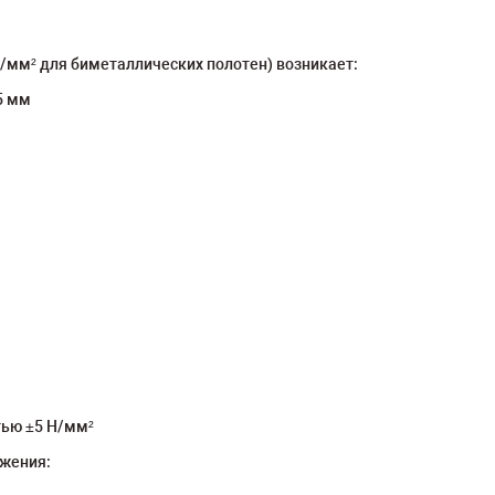
/мм² для биметаллических полотен) возникает:
5 мм
тью ±5 Н/мм²
жения: