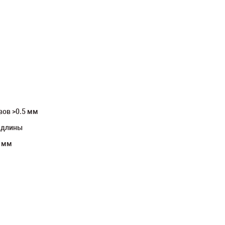
вов >0.5 мм
 длины
5 мм