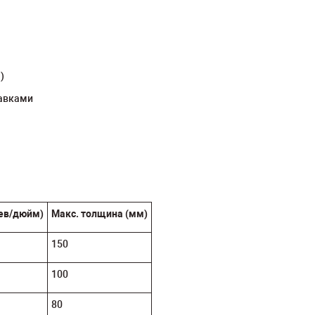
)
бавками
ев/дюйм)
Макс. толщина (мм)
150
100
80