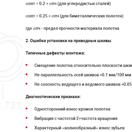
σопт = 0.2 × σпч (для углеродистых сталей)
σопт = 0.25 × σпч (для биметаллических полотен)
где σпч - предел прочности материала полотна
2. Ошибки установки на приводные шкивы
Типичные дефекты монтажа:
Смещение полотна относительно плоскости шки
Не параллельность осей шкивов >0.1 мм/100 мм
Не соосность ведущего и ведомого шкивов >0.0
Диагностические признаки:
Односторонний износ кромок полотна
Вибрация с частотой 2×частота вращения
Характерный «волнообразный» износ зубьев