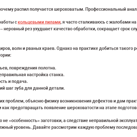
 почему распил получается шероховатым. Профессиональный анал
работы с
кольцевыми пилами
, я часто сталкиваюсь с жалобами 
т – неровный рез ухудшает качество обработки, сокращает срок 
иров, волн и рваных краев. Однако на практике добиться такого
ории:
бьев, повреждения полотна.
еправильная настройка станка.
сть и подача.
й шаг зуба для данной детали.
тих проблем, объясню физику возникновения дефектов и дам пра
 и как предотвращать появление шероховатости на этапе подготов
это не «особенность» заготовки, а следствие неправильной экспл
олжный уровень. Давайте рассмотрим каждую проблему последов