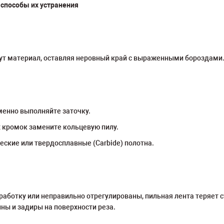
способы их устранения
вут материал, оставляя неровный край с выраженными бороздами.
менно выполняйте заточку.
 кромок замените кольцевую пилу.
ские или твердосплавные (Carbide) полотна.
ботку или неправильно отрегулированы, пильная лента теряет ст
ны и задиры на поверхности реза.