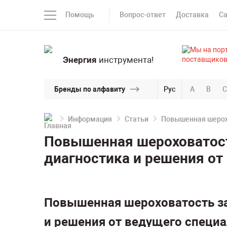
Помощь
Вопрос-ответ
Доставка
С
Энергия
инструмента!
Бренды по алфавиту
Рус
A
B
C
Информация
Статьи
Повышенная шерохо
Повышенная шероховатость
диагностика и решения от
Повышенная шероховатость заг
и решения от ведущего специ