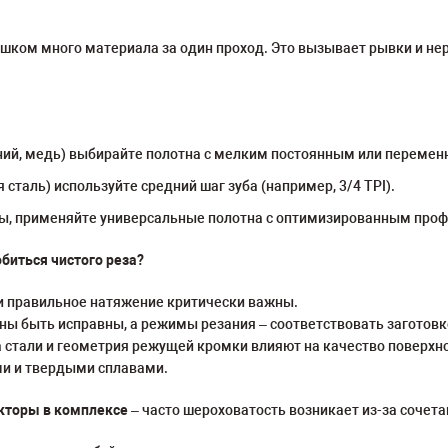
ишком много материала за один проход. Это вызывает рывки и н
ний, медь) выбирайте полотна с мелким постоянным или переме
сталь) используйте средний шаг зуба (например, 3/4 TPI).
ы, применяйте универсальные полотна с оптимизированным проф
биться чистого реза?
 и правильное натяжение критически важны.
ы быть исправны, а режимы резания – соответствовать заготовк
а стали и геометрия режущей кромки влияют на качество поверхно
ми и твердыми сплавами.
кторы в комплексе
– часто шероховатость возникает из-за сочета