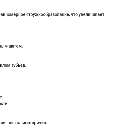
еравномерное стружкообразование, что увеличивает
нным шагом.
илем зубьев.
е.
сти.
ния нескольких причин.