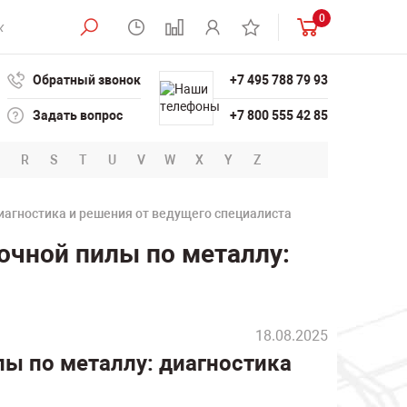
0
Обратный звонок
+7 495 788 79 93
Задать вопрос
+7 800 555 42 85
R
S
T
U
V
W
X
Y
Z
иагностика и решения от ведущего специалиста
очной пилы по металлу:
18.08.2025
ы по металлу: диагностика