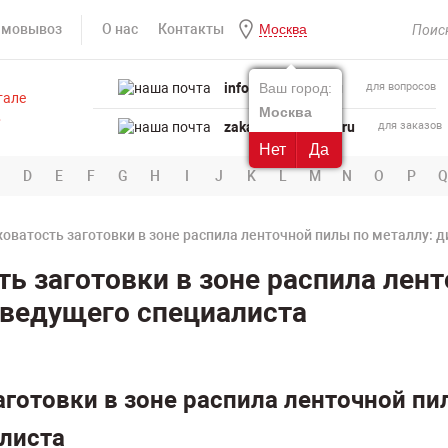
амовывоз
О нас
Контакты
Москва
info@powertool.ru
Ваш город:
для вопросов
Москва
zakaz@powertool.ru
для заказов
Нет
Да
D
E
F
G
H
I
J
K
L
M
N
O
P
Q
ватость заготовки в зоне распила ленточной пилы по металлу: д
 заготовки в зоне распила лент
 ведущего специалиста
отовки в зоне распила ленточной пил
алиста