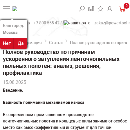
0
+7 800 555 42 85
zakaz@powertool.
Ваш город:
Ваш город:
Москва
Москва
Информация
Статьи
Полное руководство по причи
Нет
Нет
Да
Да
Полное руководство по причинам
ускоренного затупления ленточнопильных
пильных полотен: анализ, решения,
профилактика
15.08.2025
Введение.
Важность понимания механизмов износа
В современном промышленном производстве
ленточнопильные полотна и кольцевые пилы занимают особое
место как высокоэффективный инструмент для точной