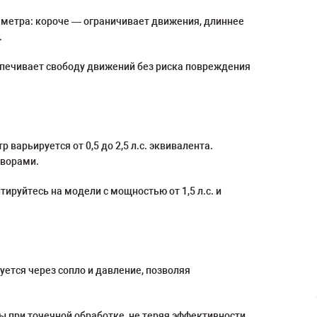
 метра: короче — ограничивает движения, длиннее
.
еспечивает свободу движений без риска повреждения
арьируется от 0,5 до 2,5 л.с. эквивалента.
творами.
ируйтесь на модели с мощностью от 1,5 л.с. и
ется через сопло и давление, позволяя
 при точечной обработке, не теряя эффективности