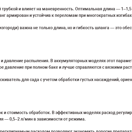
 трубкой и влияет на маневренность. Оптимальная длина — 1–1,5
нг армирован и устойчив к переломам при многократных изгибах
изгороди) важна не только длина, но и гибкость шланга — это об
 давление распыления. В аккумуляторных моделях этот параметр в
е давление при полном баке и лучше справляются с вязкими рас
киватель для сада с учетом обработки густых насаждений, ориент
к и стоимость обработок. В эффективных моделях расход регулиру
ия — 0,5–2 л/мин в зависимости от режима.
с регулируемым расходом позволяют экономить дорогие препараты