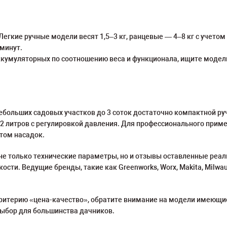
Легкие ручные модели весят 1,5–3 кг, ранцевые — 4–8 кг с учето
минут.
ккумуляторных по соотношению веса и функционала, ищите моде
ебольших садовых участков до 3 соток достаточно компактной руч
2 литров с регулировкой давления. Для профессионального прим
том насадок.
не только технические параметры, но и отзывы оставленные ре
сти. Ведущие бренды, такие как Greenworks, Worx, Makita, Milwa
критерию «цена-качество», обратите внимание на модели имеющи
выбор для большинства дачников.