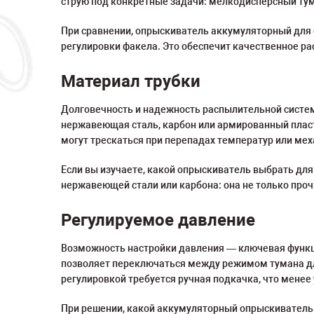
струю под конкретные задачи: мелкодисперсный тум
При сравнении, опрыскиватель аккумуляторный для 
регулировки факела. Это обеспечит качественное ра
Материал трубки
Долговечность и надежность распылительной системы
нержавеющая сталь, карбон или армированный пласт
могут трескаться при перепадах температур или мех
Если вы изучаете, какой опрыскиватель выбрать дл
нержавеющей стали или карбона: она не только прочн
Регулируемое давление
Возможность настройки давления — ключевая функци
позволяет переключаться между режимом тумана дл
регулировкой требуется ручная подкачка, что менее 
При решении, какой аккумуляторный опрыскиватель 