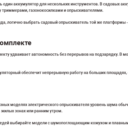
ь один аккумулятор для нескольких инструментов. В садовых а
 триммерами, газонокосилками и опрыскивателями.
енда, логично выбрать садовый опрыскиватель той же платформы 
комплекте
кту удваивает автономность без перерывов на подзарядку. В м
муляторный обеспечит непрерывную работу на больших площадях,
разных моделях электрического опрыскивателя уровень шума обыч
 жилых зонах или ранним утром.
седей выбирайте модели с шумопоглощающим кожухом и плавным 