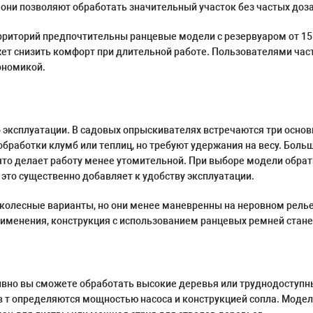
 они позволяют обработать значительный участок без частых доз
риторий предпочтительны ранцевые модели с резервуаром от 15
ет снизить комфорт при длительной работе. Пользователями част
ономикой.
эксплуатации. В садовых опрыскивателях встречаются три основн
бработки клумб или теплиц, но требуют удержания на весу. Боль
 что делает работу менее утомительной. При выборе модели обра
 это существенно добавляет к удобству эксплуатации.
колесные варианты, но они менее маневренны на неровном релье
рименения, конструкция с использованием ранцевых ремней ста
ивно вы сможете обработать высокие деревья или труднодоступн
ов т определяются мощностью насоса и конструкцией сопла. Моде