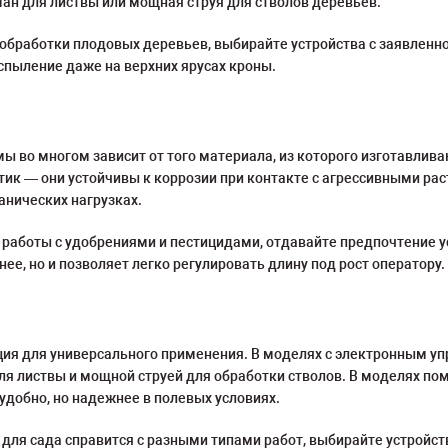
ан для листвы или мощная струя для стволов деревьев.
обработки плодовых деревьев, выбирайте устройства с заявленн
спыление даже на верхних ярусах кроны.
 во многом зависит от того материала, из которого изготавлив
ик — они устойчивы к коррозии при контакте с агрессивными ра
анических нагрузках.
я работы с удобрениями и пестицидами, отдавайте предпочтение 
ее, но и позволяет легко регулировать длину под рост оператору.
я для универсального применения. В моделях с электронным упр
я листвы и мощной струей для обработки стволов. В моделях по
удобно, но надежнее в полевых условиях.
для сада справится с разными типами работ, выбирайте устройст