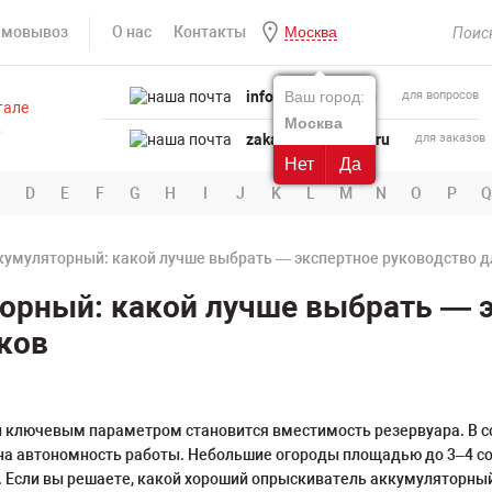
амовывоз
О нас
Контакты
Москва
info@powertool.ru
Ваш город:
для вопросов
Москва
zakaz@powertool.ru
для заказов
Нет
Да
D
E
F
G
H
I
J
K
L
M
N
O
P
Q
умуляторный: какой лучше выбрать — экспертное руководство д
орный: какой лучше выбрать — э
ков
ий ключевым параметром становится вместимость резервуара. В 
т на автономность работы. Небольшие огороды площадью до 3–4 с
. Если вы решаете, какой хороший опрыскиватель аккумуляторны