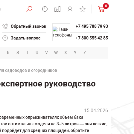
0
Обратный звонок
+7 495 788 79 93
Задать вопрос
+7 800 555 42 85
R
S
T
U
V
W
X
Y
Z
ля садоводов и огородников
кспертное руководство
15.04.2026
современных опрыскивателях объем бака
оток оптимальны модели на 3–5 литров — они легкие,
й подойдет для средних площадей, обратите