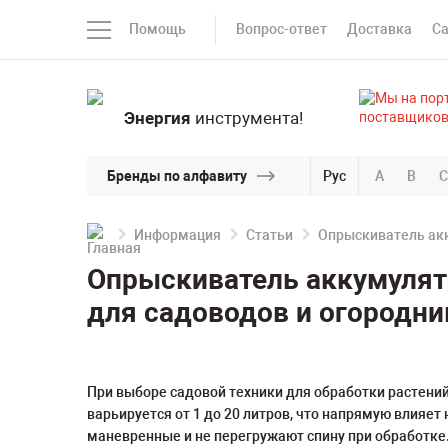
Помощь
Вопрос-ответ
Доставка
С
Энергия
инструмента!
Бренды по алфавиту
Рус
A
B
C
Информация
Статьи
Опрыскиватель акк
Опрыскиватель аккумулят
для садоводов и огородни
При выборе садовой техники для обработки растен
варьируется от 1 до 20 литров, что напрямую влияе
маневренные и не перегружают спину при обработке