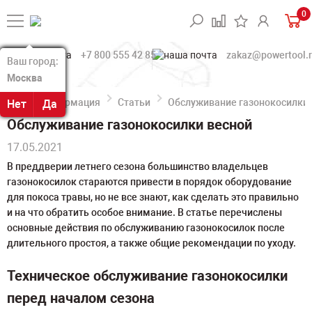
0
+7 800 555 42 85
zakaz@powertool.
Ваш город:
Ваш город:
Москва
Москва
Информация
Статьи
Обслуживание газонокосилки 
Нет
Нет
Да
Да
Обслуживание газонокосилки весной
17.05.2021
В преддверии летнего сезона большинство владельцев
газонокосилок стараются привести в порядок оборудование
для покоса травы, но не все знают, как сделать это правильно
и на что обратить особое внимание. В статье перечислены
основные действия по обслуживанию газонокосилок после
длительного простоя, а также общие рекомендации по уходу.
Техническое обслуживание газонокосилки
перед началом сезона