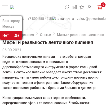
0
+7 800 555 42 85
zakaz@powertool.
Ваш город:
Ваш город:
Москва
Москва
Информация
Статьи
Мифы и реальность ленточног
Нет
Нет
Да
Да
Мифы и реальность ленточного пиления
06.09.2021
Распиловка ленточными пилами — это работа, которая
ведется с использованием специального
деревообрабатывающего инструмента в форме кольцевой
ленты. Ленточное пиление обладает множеством достоинств:
например, лента имеет небольшую толщину, поэтому пропил
получается тонким и филигранным. Такое оборудование
также позволяет работать с бревнами большого диаметра.
Конструкция пилы имеет характерные особенности,
определяющие сферы ее использования. Чтобы начать