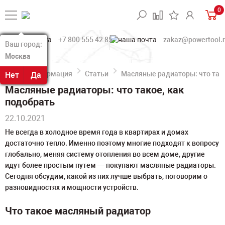
0
+7 800 555 42 85
zakaz@powertool.
Ваш город:
Ваш город:
Москва
Москва
Информация
Статьи
Масляные радиаторы: что тако
Нет
Нет
Да
Да
Масляные радиаторы: что такое, как
подобрать
22.10.2021
Не всегда в холодное время года в квартирах и домах
достаточно тепло. Именно поэтому многие подходят к вопросу
глобально, меняя систему отопления во всем доме, другие
идут более простым путем — покупают масляные радиаторы.
Сегодня обсудим, какой из них лучше выбрать, поговорим о
разновидностях и мощности устройств.
Что такое масляный радиатор