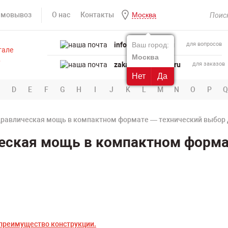
амовывоз
О нас
Контакты
Москва
info@powertool.ru
Ваш город:
для вопросов
Москва
zakaz@powertool.ru
для заказов
Нет
Да
D
E
F
G
H
I
J
K
L
M
N
O
P
Q
дравлическая мощь в компактном формате — технический выбор
ческая мощь в компактном форма
преимущество конструкции.