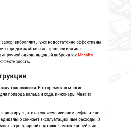
й зазор: виброплиты уже недостаточно эффективны
вия городских объектов, траншей или зон
одит ручной одновальцовый виброкаток
Masalta
эффективность.
трукции
еская трансмиссия
. В то время как многие
ля привода вальца и хода, инженеры Masalta
 гарантирует, что на свежеуложенном асфальте не
о радикально снижает эксплуатационные расходы. В
мость в регулярной подтяжке, смазке цепей и их