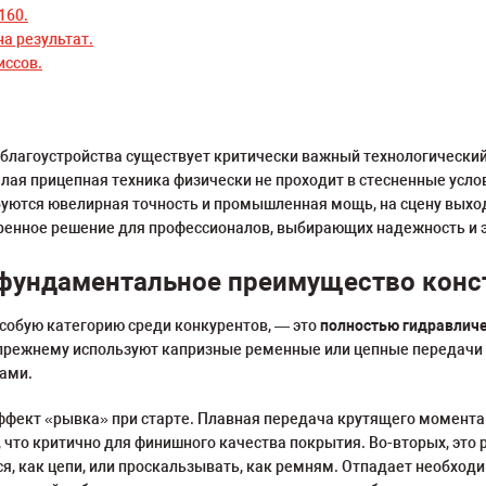
160.
а результат.
иссов.
 благоустройства существует критически важный технологически
елая прицепная техника физически не проходит в стесненные усло
ебуются ювелирная точность и промышленная мощь, на сцену вых
еренное решение для профессионалов, выбирающих надежность и 
 фундаментальное преимущество конс
особую категорию среди конкурентов, — это
полностью гидравлич
прежнему используют капризные ременные или цепные передачи д
ами.
эффект «рывка» при старте. Плавная передача крутящего момента
а, что критично для финишного качества покрытия. Во-вторых, эт
я, как цепи, или проскальзывать, как ремням. Отпадает необходи