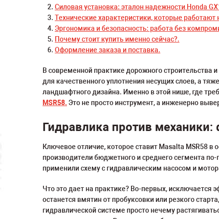
Силовая установка: эталон надежности Honda GX
Технические характеристики, которые работают н
Эргономика и безопасность: работа без компром
Почему стоит купить именно сейчас?.
Оформление заказа и поставка.
В современной практике дорожного строительства и
для качественного уплотнения несущих слоев, а тяж
ландшафтного дизайна. Именно в этой нише, где тр
MSR58.
Это не просто инструмент, а инженерно выв
Гидравлика против механики:
Ключевое отличие, которое ставит Masalta MSR58 в 
производители бюджетного и среднего сегмента по-
применили схему с гидравлическим насосом и мотор
Что это дает на практике? Во-первых, исключается 
останется вмятин от пробуксовки или резкого старт
гидравлической системе просто нечему растягиватьс