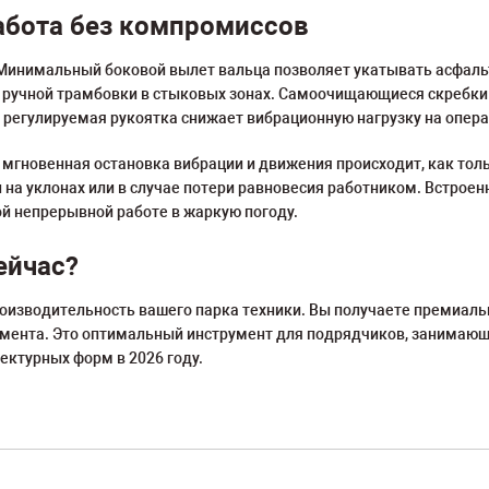
абота без компромиссов
Минимальный боковой вылет вальца позволяет укатывать асфаль
 ручной трамбовки в стыковых зонах. Самоочищающиеся скребки
 регулируемая рукоятка снижает вибрационную нагрузку на опера
: мгновенная остановка вибрации и движения происходит, как тол
а уклонах или в случае потери равновесия работником. Встро
ой непрерывной работе в жаркую погоду.
ейчас?
роизводительность вашего парка техники. Вы получаете премиаль
егмента. Это оптимальный инструмент для подрядчиков, занима
ектурных форм в 2026 году.