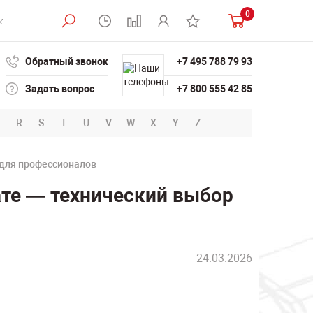
0
Обратный звонок
+7 495 788 79 93
Задать вопрос
+7 800 555 42 85
R
S
T
U
V
W
X
Y
Z
 для профессионалов
те — технический выбор
24.03.2026