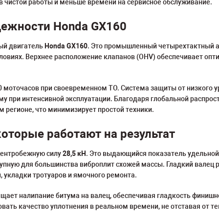
в чистой работы и меньше времени на сервисное обслуживание.
адежности Honda GX160
ый двигатель
Honda GX160
. Это промышленный четырехтактный 
овиях. Верхнее расположение клапанов (OHV) обеспечивает оптим
0 моточасов при своевременном ТО. Система защиты от низкого у
 при интенсивной эксплуатации. Благодаря глобальной распрост
м регионе, что минимизирует простой техники.
которые работают на результат
центробежную силу
28,5 кН
. Это выдающийся показатель удельной
ступную для большинства виброплит схожей массы. Гладкий валец
 укладки тротуаров и ямочного ремонта.
щает налипание битума на валец, обеспечивая гладкость финишн
овать качество уплотнения в реальном времени, не отставая от т