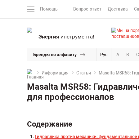
Помощь
Вопрос-ответ
Доставка
С
Энергия
инструмента!
Бренды по алфавиту
Рус
A
B
C
Информация
Статьи
Masalta MSR58: Ги
Masalta MSR58: Гидравли
для профессионалов
Содержание
Гидравлика против механики: фундаментальное 