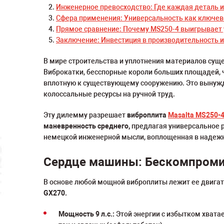
Инженерное превосходство: Где каждая деталь и
Сфера применения: Универсальность как ключев
Прямое сравнение: Почему MS250-4 выигрывает у
Заключение: Инвестиция в производительность и
В мире строительства и уплотнения материалов суще
Виброкатки, бесспорные короли больших площадей, 
вплотную к существующему сооружению. Это вынужда
колоссальные ресурсы на ручной труд.
Эту дилемму разрешает
виброплита
Masalta MS250-
маневренность среднего,
предлагая универсальное р
немецкой инженерной мысли, воплощенная в надежн
Сердце машины: Бескомпроми
В основе любой мощной виброплиты лежит ее двигат
GX270.
Мощность 9 л.с.:
Этой энергии с избытком хвата