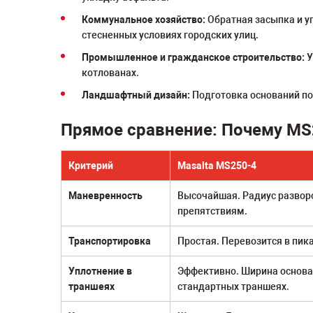
Коммунальное хозяйство:
Обратная засыпка и уп
стесненных условиях городских улиц.
Промышленное и гражданское строительство:
У
котлованах.
Ландшафтный дизайн:
Подготовка оснований по
Прямое сравнение: Почему MS
Критерий
Masalta MS250-4
Маневренность
Высочайшая. Радиус разворо
препятствиям.
Транспортировка
Простая. Перевозится в пик
Уплотнение в
Эффективно. Ширина основа
траншеях
стандартных траншеях.