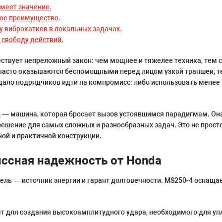
меет значение.
ое преимущество.
 виброкатков в локальных задачах.
 свободу действий.
ствует непреложный закон: чем мощнее и тяжелее техника, тем с
часто оказываются беспомощными перед лицом узкой траншеи, т
ло подрядчиков идти на компромисс: либо использовать менее 
4
— машина, которая бросает вызов устоявшимся парадигмам. Она
ешение для самых сложных и разнообразных задач. Это не просто
ой и практичной конструкции.
ссная надежность от Honda
ель — источник энергии и гарант долговечности. MS250-4 оснащ
ет для создания высокоамплитудного удара, необходимого для упл