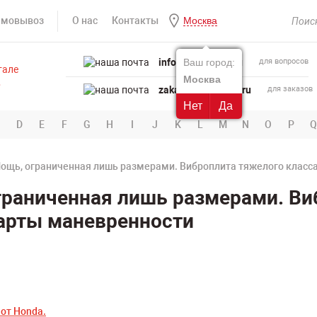
амовывоз
О нас
Контакты
Москва
info@powertool.ru
Ваш город:
для вопросов
Москва
zakaz@powertool.ru
для заказов
Нет
Да
D
E
F
G
H
I
J
K
L
M
N
O
P
Q
Мощь, ограниченная лишь размерами. Виброплита тяжелого клас
граниченная лишь размерами. Ви
арты маневренности
от Honda.