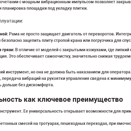
сочетании с мощным вибрационным импульсом позволяет закрыва
и планировка площадки под укладку плитки.
плуатации:
ной:
Рама не просто защищает двигатель от переворотов. Интег
езопасно зацепить плиту стропой крана или погрузчика для спуск
 грязи:
В отличие от моделей с закрытыми кожухами, где липкий 
кция. Это обеспечивает самоочистку, значительно снижая трудое
ий инструмент, но она не должна быть наказанием для оператор
 передача вибраций на рукоятки управления сведена к минимуму
ть дольше без дискомфорта.
ьность как ключевое преимущество
нструмент. Ее универсальность открывает возможности для прим
етонных смесей на тротуарах, пешеходных переходах, при ямочно