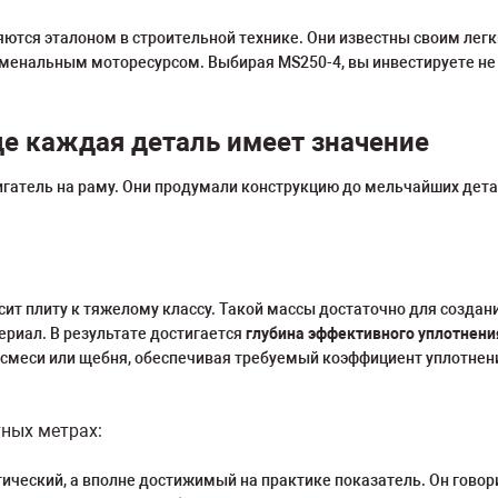
яются эталоном в строительной технике. Они известны своим ле
менальным моторесурсом. Выбирая MS250-4, вы инвестируете не т
е каждая деталь имеет значение
игатель на раму. Они продумали конструкцию до мельчайших дет
сит плиту к тяжелому классу. Такой массы достаточно для создан
ериал. В результате достигается
глубина эффективного уплотнени
 смеси или щебня, обеспечивая требуемый коэффициент уплотнен
тных метрах:
ический, а вполне достижимый на практике показатель. Он говори