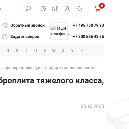
0
Обратный звонок
+7 495 788 79 93
Задать вопрос
+7 800 555 42 85
R
S
T
U
V
W
X
Y
Z
са, переопределяющая стандарты маневренности
броплита тяжелого класса,
20.10.2025