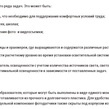
о ряда задач. Это может быть:
, что необходимо для поддержания комфортных условий труда;
ях, школах;
ния фото- и видеосъемки;
ицы и оранжереи, где выращиваются и содержатся различные рас
ти расчетному уровню во время установки осветительной систем
тель освещенности с учетом количества источников света, свето
птимальной освещенности в зависимости от поставленных задач.
еобразователя, которые могут быть выполнены в виде единого мо
готавливается из прочного и долговечного пластика. Для удобст
здельной компоновке фотодатчики также скрыты под корпусом из