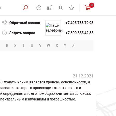
0
Обратный звонок
+7 495 788 79 93
Задать вопрос
+7 800 555 42 85
R
S
T
U
V
W
X
Y
Z
21.12.2021
бы узнать, каким является уровень освещенности, и
азвание которого происходит от латинского и
й определяется с его помощью, считается в люксах.
 спектральным излучениям и погрешностью.