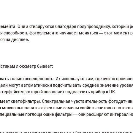
мента. Они активируются благодаря полупроводнику, который реа
я способность фотоэлемента начинает меняться — этот момент р
ся на дисплее.
истикам люксметр бывает:
ь только освещенность. Их используют там, где нужно произвест
дели могут автоматически подсчитывать среднее значение уровн
нтерфейсом, который позволяет подключить прибор к ПК.
меет светофильтры. Спектральная чувствительность фотодатчика
а можно выполнять эффектные замены свойств световых потоков
специальные поглощающие фильтры — они расширяют интервал и