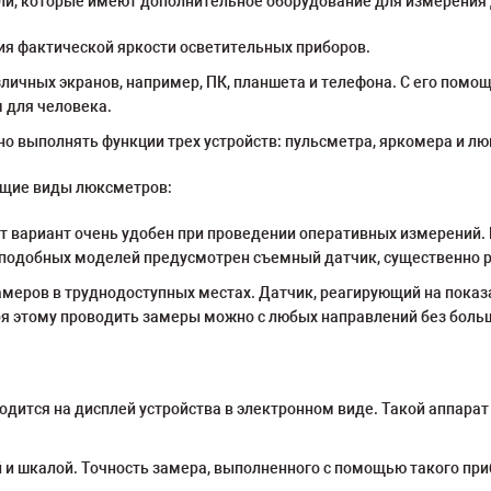
, которые имеют дополнительное оборудование для измерения др
я фактической яркости осветительных приборов.
ичных экранов, например, ПК, планшета и телефона. С его помо
 для человека.
 выполнять функции трех устройств: пульсметра, яркомера и лю
ющие виды люксметров:
от вариант очень удобен при проведении оперативных измерений.
х подобных моделей предусмотрен съемный датчик, существенно
меров в труднодоступных местах. Датчик, реагирующий на показ
я этому проводить замеры можно с любых направлений без боль
ится на дисплей устройства в электронном виде. Такой аппарат 
 и шкалой. Точность замера, выполненного с помощью такого пр