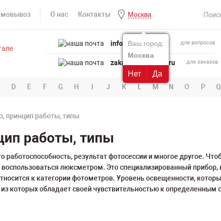
амовывоз
О нас
Контакты
Москва
info@powertool.ru
Ваш город:
для вопросов
Москва
zakaz@powertool.ru
для заказов
Нет
Да
D
E
F
G
H
I
J
K
L
M
N
O
P
Q
о, принцип работы, типы
цип работы, типы
о работоспособность, результат фотосессии и многое другое. Что
 воспользоваться люксметром. Это специализированный прибор, н
Относится к категории фотометров. Уровень освещенности, которы
 из которых обладает своей чувствительностью к определенным