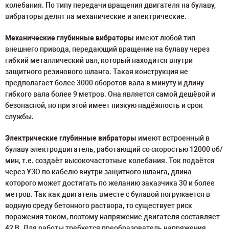
колебания. По типу передачи вращения двигателя на булаву,
вибраторы делят на механические и электрические.
Механические глубинные вибраторы
имеют любой тип
внешнего привода, передающий вращение на булаву через
гибкий металлический вал, который находится внутри
защитного резинового шланга. Такая конструкция не
предполагает более 3000 оборотов вала в минуту и длину
гибкого вала более 9 метров. Она является самой дешёвой и
безопасной, но при этой имеет низкую надёжность и срок
службы.
Электрические глубинные вибраторы
имеют встроенный в
булаву электродвигатель, работающий со скоростью 12000 об/
мин, т.е. создаёт высокочастотные колебания. Ток подаётся
через УЗО по кабелю внутри защитного шланга, длина
которого может достигать по желанию заказчика 30 и более
метров. Так как двигатель вместе с булавой погружается в
водную среду бетонного раствора, то существует риск
поражения током, поэтому напряжение двигателя составляет
42 В. Для работы требуется преобразователь напряжения