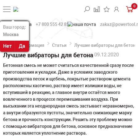
0
+7 800 555 42 85
zakaz@powertool.
Ваш город:
Ваш город:
Москва
Москва
Информация
Статьи
Лучшие вибраторы для бетона
Нет
Нет
Да
Да
Лучшие вибраторы для бетона
09.12.2020
Бетонная смесь не может считаться качественной сразу после
приготовления и укладки. Даже в условиях заводского
производства песок и щебень, покрытые раствором цемента
расположены хаотично, раствор имеет излишки воды, не
вступившей в реакцию, а главное внутри остаётся много
вовлеченного в процессе перемешивания воздуха. При
высыхании эта неоднородная смесь застывает неравномерно,
а внутри образуются пустоты, значительно снижающие марку
бетона и прочность конструкции. Решить эту проблему можно
с помощью вибраторов для бетона, основное предназначение
которых является уплотнение раствора.