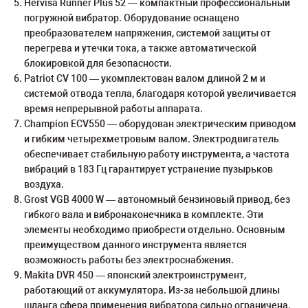
Hervisa Runner Plus 52 — компактный профессиональный
погружной вибратор. Оборудование оснащено
преобразователем напряжения, системой защиты от
перегрева и утечки тока, а также автоматической
блокировкой для безопасности.
Patriot CV 100 — укомплектован валом длиной 2 м и
системой отвода тепла, благодаря которой увеличивается
время непрерывной работы аппарата.
Champion ECV550 — оборудован электрическим приводом
и гибким четырехметровым валом. Электродвигатель
обеспечивает стабильную работу инструмента, а частота
вибраций в 183 Гц гарантирует устранение пузырьков
воздуха.
Grost VGB 4000 W — автономный бензиновый привод, без
гибкого вала и вибронаконечника в комплекте. Эти
элементы необходимо приобрести отдельно. Основным
преимуществом данного инструмента является
возможность работы без электроснабжения.
Makita DVR 450 — японский электроинструмент,
работающий от аккумулятора. Из-за небольшой длины
шланга сфера применения вибратора сильно ограничена.