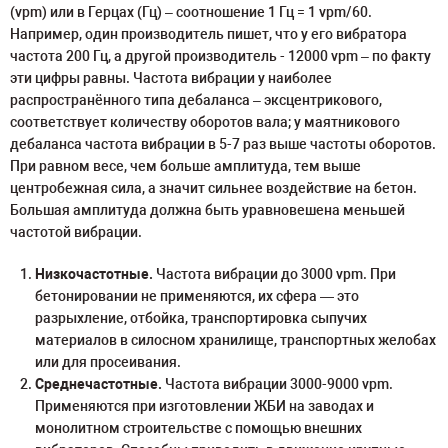
(vpm) или в Герцах (Гц) – соотношение 1 Гц = 1 vpm/60.
Например, один производитель пишет, что у его вибратора
частота 200 Гц, а другой производитель - 12000 vpm – по факту
эти цифры равны. Частота вибрации у наиболее
распространённого типа дебаланса – эксцентрикового,
соответствует количеству оборотов вала; у маятникового
дебаланса частота вибрации в 5-7 раз выше частоты оборотов.
При равном весе, чем больше амплитуда, тем выше
центробежная сила, а значит сильнее воздействие на бетон.
Большая амплитуда должна быть уравновешена меньшей
частотой вибрации.
Низкочастотные.
Частота вибрации до 3000 vpm. При
бетонировании не применяются, их сфера — это
разрыхление, отбойка, транспортировка сыпучих
материалов в силосном хранилище, транспортных желобах
или для просеивания.
Среднечастотные.
Частота вибрации 3000-9000 vpm.
Применяются при изготовлении ЖБИ на заводах и
монолитном строительстве с помощью внешних