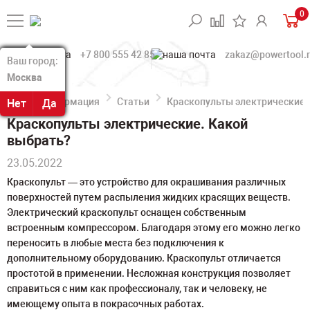
0
+7 800 555 42 85
zakaz@powertool.
Ваш город:
Ваш город:
Москва
Москва
Информация
Статьи
Краскопульты электрические.
Нет
Нет
Да
Да
Краскопульты электрические. Какой
выбрать?
23.05.2022
Краскопульт — это устройство для окрашивания различных
поверхностей путем распыления жидких красящих веществ.
Электрический краскопульт оснащен собственным
встроенным компрессором. Благодаря этому его можно легко
переносить в любые места без подключения к
дополнительному оборудованию. Краскопульт отличается
простотой в применении. Несложная конструкция позволяет
справиться с ним как профессионалу, так и человеку, не
имеющему опыта в покрасочных работах.