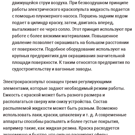
движущейся струи воздуха. При безвоздушном принципе
работы электрического краскопульта жидкость подается
с помощью плунжерного насоса. Поршень задним ходом
подает в цилиндр краску, затем, двигаясь вперед,
выталкивает ее через сопло. Этот принцип используют при
работе с более вязкими материалами. Повышенное
давление позволяет окрашивать на большом расстоянии
от поверхности. Подобное оборудование используют на
крупных предприятиях для окрашивания значительной
площади поверхности. К таким относятся предприятия по
судостроительству и вагонные заводы.
Электрокраскопульт оснащен тремя регулирующими
элементами, которые задают необходимый режим работы.
Емкость с краской может быть разного размера и
располагаться сверху или снизу устройства. Состав
распыляемой жидкости может быть разным. Возможно
использовать лаки, краски, шпаклевку и т. д. А современные
аппараты способны распылять и более густые покрытия,
например такие, как жидкая резина. Краска расходуется
экономично и быстро, что сильно расширяет сферы