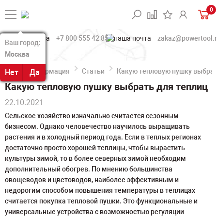
0
+7 800 555 42 85
zakaz@powertool.
Ваш город:
Ваш город:
Москва
Москва
Информация
Статьи
Какую тепловую пушку выбрат
Нет
Нет
Да
Да
Какую тепловую пушку выбрать для теплиц
22.10.2021
Сельское хозяйство изначально считается сезонным
бизнесом. Однако человечество научилось выращивать
растения и в холодный период года. Если в теплых регионах
достаточно просто хорошей теплицы, чтобы вырастить
культуры зимой, то в более северных зимой необходим
дополнительный обогрев. По мнению большинства
овощеводов и цветоводов, наиболее эффективным и
недорогим способом повышения температуры в теплицах
считается покупка тепловой пушки. Это функциональные и
универсальные устройства с возможностью регуляции