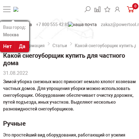
0
+7 800 555 42 85
zakaz@powertool.
Ваш город:
Ваш город:
Москва
Москва
Информация
Статьи
Какой снегоуборщик купить д
Нет
Нет
Да
Да
Какой снегоуборщик купить для частного
дома
31.08.2022
Зимой уборка снежных масс приносит немало хлопот хозяевам
частных домов. Для упрощения уборки можно использовать
снегоуборщик. Оборудование обеспечивает очистку дорожек,
путей подъезда, иных участков. Выделяют несколько
разновидностей снегоуборщиков.
Ручные
Это простейший вид оборудования, работающий от усилия