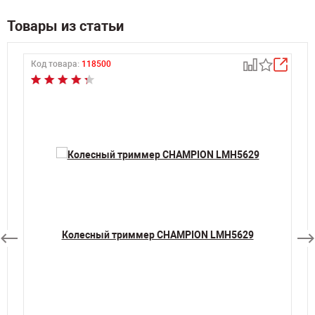
Товары из статьи
Код товара:
118500
К
Колесный триммер CHAMPION LMH5629
а