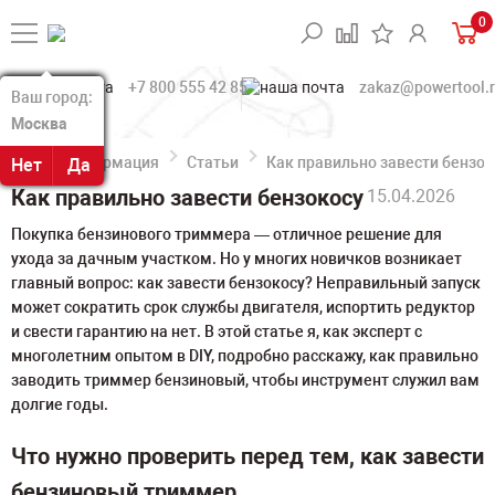
0
+7 800 555 42 85
zakaz@powertool.
Ваш город:
Ваш город:
Москва
Москва
Информация
Статьи
Как правильно завести бензок
Нет
Нет
Да
Да
Как правильно завести бензокосу
15.04.2026
Покупка бензинового триммера — отличное решение для
ухода за дачным участком. Но у многих новичков возникает
главный вопрос: как завести бензокосу? Неправильный запуск
может сократить срок службы двигателя, испортить редуктор
и свести гарантию на нет. В этой статье я, как эксперт с
многолетним опытом в DIY, подробно расскажу, как правильно
заводить триммер бензиновый, чтобы инструмент служил вам
долгие годы.
Что нужно проверить перед тем, как завести
бензиновый триммер