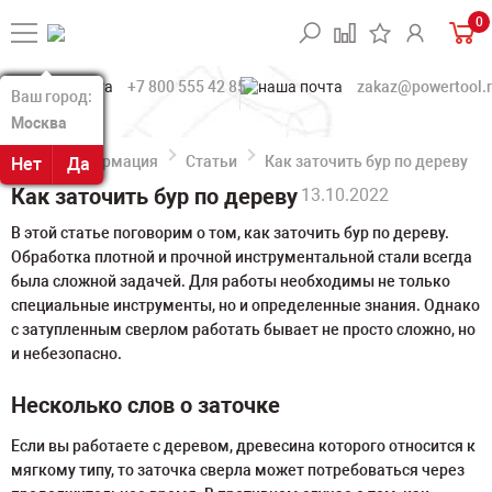
0
+7 800 555 42 85
zakaz@powertool.
Ваш город:
Ваш город:
Москва
Москва
Информация
Статьи
Как заточить бур по дереву
Нет
Нет
Да
Да
Как заточить бур по дереву
13.10.2022
В этой статье поговорим о том, как заточить бур по дереву.
Обработка плотной и прочной инструментальной стали всегда
была сложной задачей. Для работы необходимы не только
специальные инструменты, но и определенные знания. Однако
с затупленным сверлом работать бывает не просто сложно, но
и небезопасно.
Несколько слов о заточке
Если вы работаете с деревом, древесина которого относится к
мягкому типу, то заточка сверла может потребоваться через