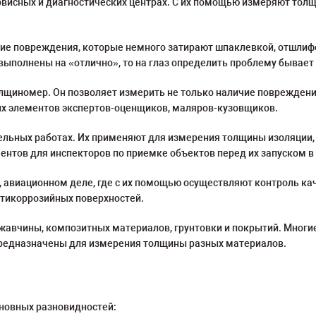
рвисных и диагностических центрах. С их помощью измеряют тол
шие повреждения, которые немного затирают шпаклевкой, отшлифо
 выполнены на «отлично», то на глаз определить проблему бывае
щиномер. Он позволяет измерить не только наличие повреждений,
х элементов экспертов-оценщиков, маляров-кузовщиков.
льных работах. Их применяют для измерения толщины изоляции, 
нтов для инспекторов по приемке объектов перед их запуском в
и, авиационном деле, где с их помощью осуществляют контроль к
тикоррозийных поверхностей.
вчины, композитных материалов, грунтовки и покрытий. Многие
предназначены для измерения толщины разных материалов.
новных разновидностей: