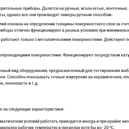
рительные приборы. Делятся на ручные, игольчатые, ленточные,
ы, однако все они производят замеры ручным способом.
ий основан на определении толщины поверхностного слоя за счет
риборы отлично функционируют в разных условиях при минимальн
работают только с металлическими поверхностями. Действуют п
копроводящими поверхностями. Функционируют посредством кату
нный вид оборудования, предназначенный для тестирования выбр
оев. Способен показывать точные измерения на керамических, пл
, пенопласте и т.д.
е на следующие характеристики:
матических условий работать приходится иногда и при крайне ни
иапазон рабочих температур в пределах хотя бы до -20 ºС.