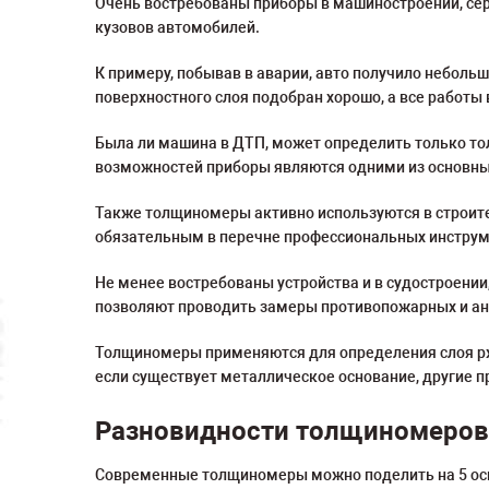
Очень востребованы приборы в машиностроении, се
кузовов автомобилей.
К примеру, побывав в аварии, авто получило неболь
поверхностного слоя подобран хорошо, а все работы
Была ли машина в ДТП, может определить только тол
возможностей приборы являются одними из основны
Также толщиномеры активно используются в строите
обязательным в перечне профессиональных инструме
Не менее востребованы устройства и в судостроени
позволяют проводить замеры противопожарных и ан
Толщиномеры применяются для определения слоя ржа
если существует металлическое основание, другие 
Разновидности толщиномеров
Современные толщиномеры можно поделить на 5 ос