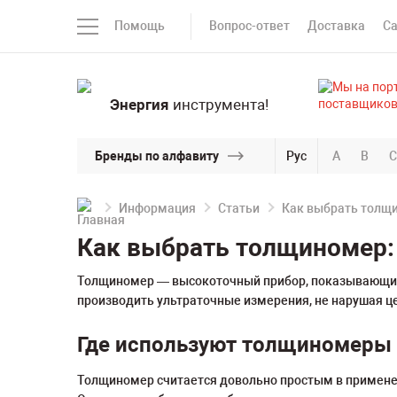
Помощь
Вопрос-ответ
Доставка
С
Энергия
инструмента!
Бренды по алфавиту
Рус
A
B
C
Информация
Статьи
Как выбрать толщи
Как выбрать толщиномер:
Толщиномер — высокоточный прибор, показывающий 
производить ультраточные измерения, не нарушая це
Где используют толщиномеры
Толщиномер считается довольно простым в применен