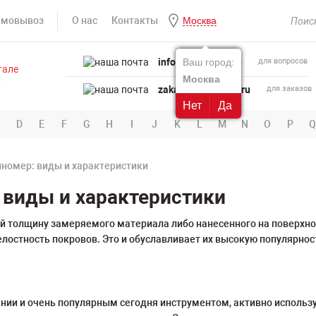
амовывоз
О нас
Контакты
Москва
info@powertool.ru
Ваш город:
для вопросов
Москва
zakaz@powertool.ru
для заказов
Нет
Да
D
E
F
G
H
I
J
K
L
M
N
O
P
Q
номер: виды и характеристики
 виды и характеристики
толщину замеряемого материала либо нанесенного на поверхнос
лостность покровов. Это и обуславливает их высокую популярнос
ии и очень популярным сегодня инструментом, активно использ