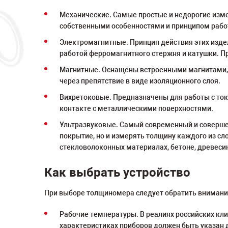
Механические. Самые простые и недорогие изме
собственными особенностями и принципом работ
Электромагнитные. Принцип действия этих издел
работой ферромагнитного стержня и катушки. П
Магнитные. Оснащены встроенными магнитами, 
через препятствие в виде изоляционного слоя.
Вихретоковые. Предназначены для работы с то
контакте с металлическими поверхностями.
Ультразвуковые. Самый современный и соверше
покрытие, но и измерять толщину каждого из сл
стекловолоконных материалах, бетоне, древесине
Как выбрать устройство
При выборе толщиномера следует обратить внимани
Рабочие температуры. В реалиях российских кли
характеристиках приборов должен быть указан д