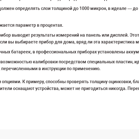
лжен определять слои толщиной до 1000 микрон, в идеале ― до 
жается параметр в процентах.
рибор выводит результаты измерений на панель или дисплей. Этот
ли вы выбираете прибор для дома, вряд ли эта характеристика 
ычных батареек, в профессиональных приборах установлены акку
 возможностью калибровки посредством специальных пластин, ид
, перечисленными в инструкции по применению.
пциями. К примеру, способны проверять толщину оцинковки, бла
тели оснащают устройства, может не пригодиться никогда. Переп