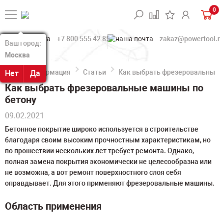
0
+7 800 555 42 85
zakaz@powertool.
Ваш город:
Ваш город:
Москва
Москва
Информация
Статьи
Как выбрать фрезеровальные
Нет
Нет
Да
Да
Как выбрать фрезеровальные машины по
бетону
09.02.2021
Бетонное покрытие широко используется в строительстве
благодаря своим высоким прочностным характеристикам, но
по прошествии нескольких лет требует ремонта. Однако,
полная замена покрытия экономически не целесообразна или
не возможна, а вот ремонт поверхностного слоя себя
оправдывает. Для этого применяют фрезеровальные машины.
Область применения